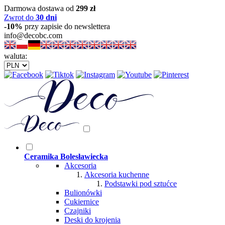
Darmowa dostawa od
299 zł
Zwrot do
30 dni
-10%
przy zapisie do newslettera
info@decobc.com
waluta:
Ceramika Bolesławiecka
Akcesoria
Akcesoria kuchenne
Podstawki pod sztućce
Bulionówki
Cukiernice
Czajniki
Deski do krojenia