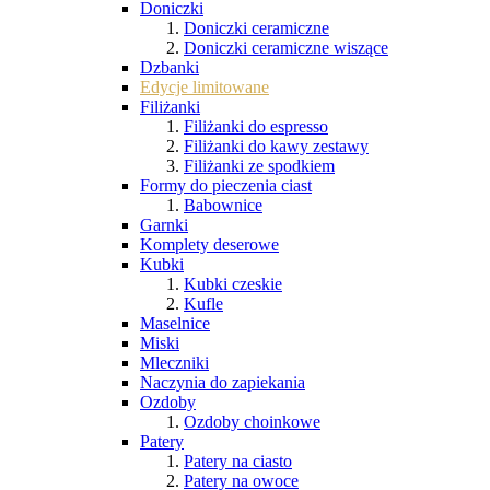
Doniczki
Doniczki ceramiczne
Doniczki ceramiczne wiszące
Dzbanki
Edycje limitowane
Filiżanki
Filiżanki do espresso
Filiżanki do kawy zestawy
Filiżanki ze spodkiem
Formy do pieczenia ciast
Babownice
Garnki
Komplety deserowe
Kubki
Kubki czeskie
Kufle
Maselnice
Miski
Mleczniki
Naczynia do zapiekania
Ozdoby
Ozdoby choinkowe
Patery
Patery na ciasto
Patery na owoce