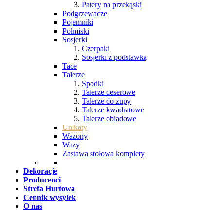
Patery na przekąski
Podgrzewacze
Pojemniki
Półmiski
Sosjerki
Czerpaki
Sosjerki z podstawką
Tace
Talerze
Spodki
Talerze deserowe
Talerze do zupy
Talerze kwadratowe
Talerze obiadowe
Unikaty
Wazony
Wazy
Zastawa stołowa komplety
Dekoracje
Producenci
Strefa Hurtowa
Cennik wysyłek
O nas