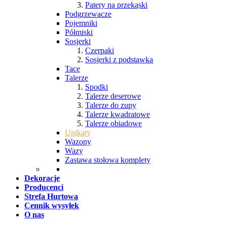
Patery na przekąski
Podgrzewacze
Pojemniki
Półmiski
Sosjerki
Czerpaki
Sosjerki z podstawką
Tace
Talerze
Spodki
Talerze deserowe
Talerze do zupy
Talerze kwadratowe
Talerze obiadowe
Unikaty
Wazony
Wazy
Zastawa stołowa komplety
Dekoracje
Producenci
Strefa Hurtowa
Cennik wysyłek
O nas