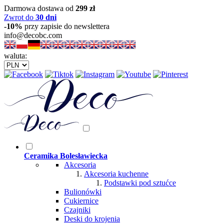
Darmowa dostawa od
299 zł
Zwrot do
30 dni
-10%
przy zapisie do newslettera
info@decobc.com
waluta:
Ceramika Bolesławiecka
Akcesoria
Akcesoria kuchenne
Podstawki pod sztućce
Bulionówki
Cukiernice
Czajniki
Deski do krojenia