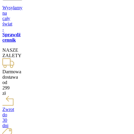
Wysyłamy
na
cały
świat
-
Sprawdź
cennik
NASZE
ZALETY
Darmowa
dostawa
od
299
zł
Zwrot
do
30
dni