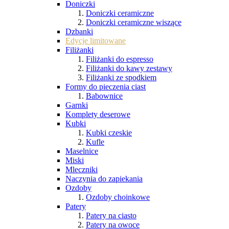
Doniczki
Doniczki ceramiczne
Doniczki ceramiczne wiszące
Dzbanki
Edycje limitowane
Filiżanki
Filiżanki do espresso
Filiżanki do kawy zestawy
Filiżanki ze spodkiem
Formy do pieczenia ciast
Babownice
Garnki
Komplety deserowe
Kubki
Kubki czeskie
Kufle
Maselnice
Miski
Mleczniki
Naczynia do zapiekania
Ozdoby
Ozdoby choinkowe
Patery
Patery na ciasto
Patery na owoce