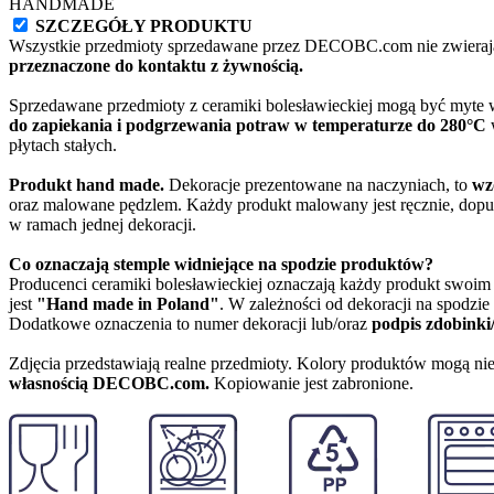
HANDMADE
SZCZEGÓŁY PRODUKTU
Wszystkie przedmioty sprzedawane przez DECOBC.com nie zwierają
przeznaczone do kontaktu z żywnością.
Sprzedawane przedmioty z ceramiki bolesławieckiej mogą być myte
do zapiekania i podgrzewania potraw w temperaturze do 280°C
w
płytach stałych.
Produkt hand made.
Dekoracje prezentowane na naczyniach, to
wz
oraz malowane pędzlem. Każdy produkt malowany jest ręcznie, dopu
w ramach jednej dekoracji.
Co oznaczają stemple widniejące na spodzie produktów?
Producenci ceramiki bolesławieckiej oznaczają każdy produkt swoi
jest
"Hand made in Poland"
. W zależności od dekoracji na spodzi
Dodatkowe oznaczenia to numer dekoracji lub/oraz
podpis zdobinki
Zdjęcia przedstawiają realne przedmioty. Kolory produktów mogą nie
własnością DECOBC.com.
Kopiowanie jest zabronione.