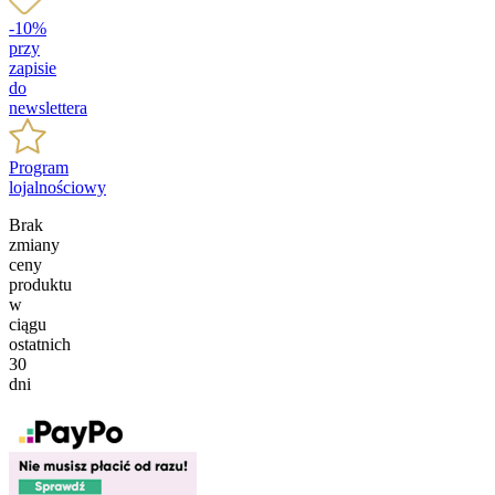
-10%
przy
zapisie
do
newslettera
Program
lojalnościowy
Brak
zmiany
ceny
produktu
w
ciągu
ostatnich
30
dni