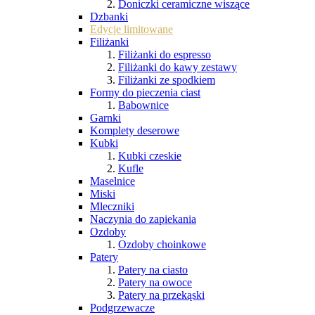
Doniczki ceramiczne wiszące
Dzbanki
Edycje limitowane
Filiżanki
Filiżanki do espresso
Filiżanki do kawy zestawy
Filiżanki ze spodkiem
Formy do pieczenia ciast
Babownice
Garnki
Komplety deserowe
Kubki
Kubki czeskie
Kufle
Maselnice
Miski
Mleczniki
Naczynia do zapiekania
Ozdoby
Ozdoby choinkowe
Patery
Patery na ciasto
Patery na owoce
Patery na przekąski
Podgrzewacze