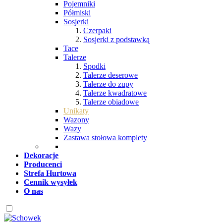
Pojemniki
Półmiski
Sosjerki
Czerpaki
Sosjerki z podstawką
Tace
Talerze
Spodki
Talerze deserowe
Talerze do zupy
Talerze kwadratowe
Talerze obiadowe
Unikaty
Wazony
Wazy
Zastawa stołowa komplety
Dekoracje
Producenci
Strefa Hurtowa
Cennik wysyłek
O nas