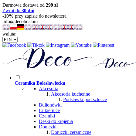
Darmowa dostawa od
299 zł
Zwrot do
30 dni
-10%
przy zapisie do newslettera
info@decobc.com
waluta:
Ceramika Bolesławiecka
Akcesoria
Akcesoria kuchenne
Podstawki pod sztućce
Bulionówki
Cukiernice
Czajniki
Deski do krojenia
Doniczki
Doniczki ceramiczne