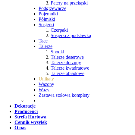
Patery na przekąski
Podgrzewacze
Pojemniki
Półmiski
Sosjerki
Czerpaki
Sosjerki z podstawką
Tace
Talerze
Spodki
Talerze deserowe
Talerze do zupy
Talerze kwadratowe
Talerze obiadowe
Unikaty
Wazony
Wazy
Zastawa stołowa komplety
Dekoracje
Producenci
Strefa Hurtowa
Cennik wysyłek
O nas