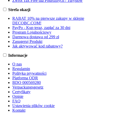
Zwrot Tax Free dla Podróżnych / Turystów
Strefa okazji
RABAT 10% na pierwsze zakupy w sklepie
DECOBC.COM!
PayPo - Kup teraz, zapłać za 30 dni
Program Lojalnościowy
Darmowa dostawa od 299 zł
Zasugeruj Produkt
Jak aktywować kod rabatowy?
Informacje
O nas
Regulamin
Polityka prywatności
Platforma ODR
BDO 000569280
Verpackungsgesetz
Certyfikaty
Opinie
FAQ
Ustawienia plików cookie
Kontakt