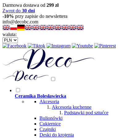
Darmowa dostawa od
299 zł
Zwrot do
30 dni
-10%
przy zapisie do newslettera
info@decobc.com
waluta:
Ceramika Bolesławiecka
Akcesoria
Akcesoria kuchenne
Podstawki pod sztućce
Bulionówki
Cukiernice
Czajniki
Deski do krojenia