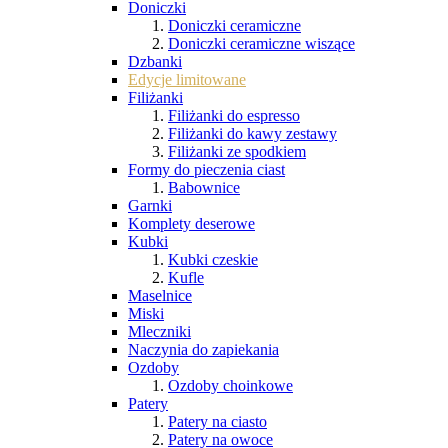
Doniczki
Doniczki ceramiczne
Doniczki ceramiczne wiszące
Dzbanki
Edycje limitowane
Filiżanki
Filiżanki do espresso
Filiżanki do kawy zestawy
Filiżanki ze spodkiem
Formy do pieczenia ciast
Babownice
Garnki
Komplety deserowe
Kubki
Kubki czeskie
Kufle
Maselnice
Miski
Mleczniki
Naczynia do zapiekania
Ozdoby
Ozdoby choinkowe
Patery
Patery na ciasto
Patery na owoce