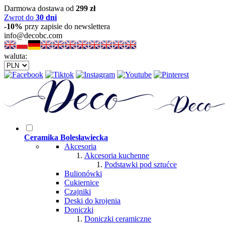
Darmowa dostawa od
299 zł
Zwrot do
30 dni
-10%
przy zapisie do newslettera
info@decobc.com
waluta:
Ceramika Bolesławiecka
Akcesoria
Akcesoria kuchenne
Podstawki pod sztućce
Bulionówki
Cukiernice
Czajniki
Deski do krojenia
Doniczki
Doniczki ceramiczne