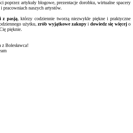
ści poprzez artykuły blogowe, prezentacje dorobku, wirtualne spacery
 i pracowniach naszych artystów.
i z pasją
, którzy codziennie tworzą niezwykle piękne i praktyczne
codziennego użytku,
zrób wyjątkowe zakupy
i
dowiedz się więcej
o
Cię pięknie.
 z Bolesławca!
eam