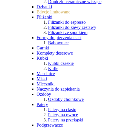
Doniczki ceramiczne wiszące
Dzbanki
Edycje limitowane
Filiżanki
Filiżanki do espresso
Filiżanki do kawy zestawy
Filiżanki ze spodkiem
Formy do pieczenia ciast
Babownice
Garnki
Komplety deserowe
Kubki
Kubki czeskie
Kufle
Maselnice
Miski
Mleczniki
Naczynia do zapiekania
Ozdoby
Ozdoby choinkowe
Patery
Patery na ciasto
Patery na owoce
Patery na przekąski
Podgrzewacze