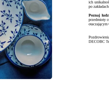
ich unikalno
po zakładach
Poznaj ludz
przedmioty 
otaczającym 
Pozdrowienia
DECOBC T