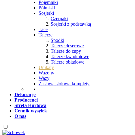
Pojemniki
Półmiski
Sosjerki
Czerpaki
Sosjerki z podstawką
Tace
Talerze
Spodki
Talerze deserowe
Talerze do zupy
Talerze kwadratowe
Talerze obiadowe
Unikaty
Wazony
Wazy
Zastawa stołowa komplety
Dekoracje
Producenci
Strefa Hurtowa
Cennik wysyłek
O nas