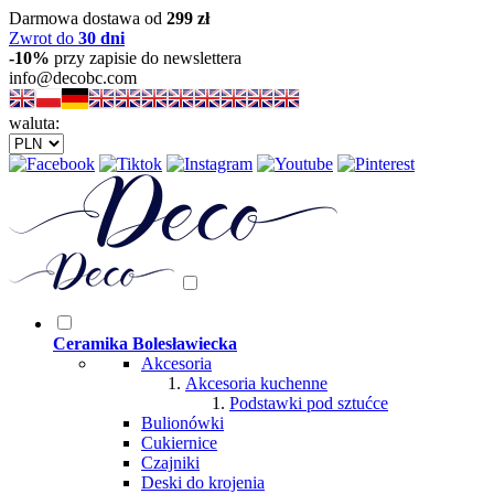
Darmowa dostawa od
299 zł
Zwrot do
30 dni
-10%
przy zapisie do newslettera
info@decobc.com
waluta:
Ceramika Bolesławiecka
Akcesoria
Akcesoria kuchenne
Podstawki pod sztućce
Bulionówki
Cukiernice
Czajniki
Deski do krojenia