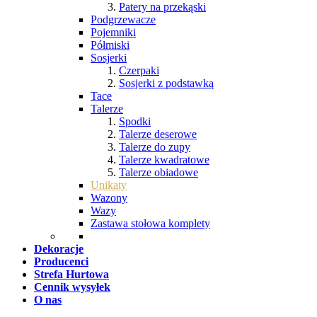
Patery na przekąski
Podgrzewacze
Pojemniki
Półmiski
Sosjerki
Czerpaki
Sosjerki z podstawką
Tace
Talerze
Spodki
Talerze deserowe
Talerze do zupy
Talerze kwadratowe
Talerze obiadowe
Unikaty
Wazony
Wazy
Zastawa stołowa komplety
Dekoracje
Producenci
Strefa Hurtowa
Cennik wysyłek
O nas