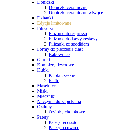
Doniczki
Doniczki ceramiczne
Doniczki ceramiczne wiszące
Dzbanki
Edycje limitowane
Filiżanki
Filiżanki do espresso
Filiżanki do kawy zestawy
Filiżanki ze spodkiem
Formy do pieczenia ciast
Babownice
Garnki
Komplety deserowe
Kubki
Kubki czeskie
Kufle
Maselnice
Miski
Mleczniki
Naczynia do zapiekania
Ozdoby
Ozdoby choinkowe
Patery
Patery na ciasto
Patery na owoce