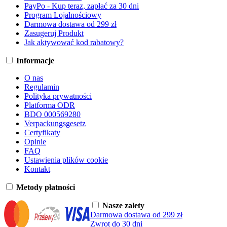
PayPo - Kup teraz, zapłać za 30 dni
Program Lojalnościowy
Darmowa dostawa od 299 zł
Zasugeruj Produkt
Jak aktywować kod rabatowy?
Informacje
O nas
Regulamin
Polityka prywatności
Platforma ODR
BDO 000569280
Verpackungsgesetz
Certyfikaty
Opinie
FAQ
Ustawienia plików cookie
Kontakt
Metody płatności
Nasze zalety
Darmowa dostawa od 299 zł
Zwrot do 30 dni