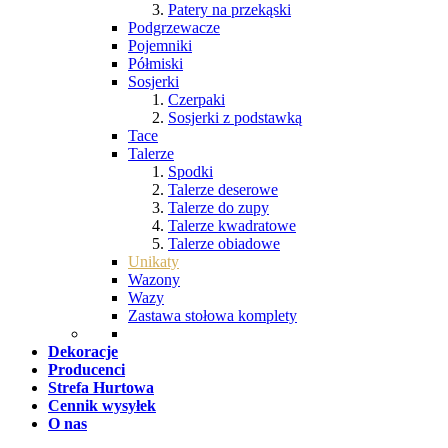
Patery na przekąski
Podgrzewacze
Pojemniki
Półmiski
Sosjerki
Czerpaki
Sosjerki z podstawką
Tace
Talerze
Spodki
Talerze deserowe
Talerze do zupy
Talerze kwadratowe
Talerze obiadowe
Unikaty
Wazony
Wazy
Zastawa stołowa komplety
Dekoracje
Producenci
Strefa Hurtowa
Cennik wysyłek
O nas