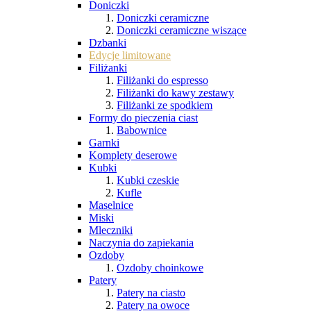
Doniczki
Doniczki ceramiczne
Doniczki ceramiczne wiszące
Dzbanki
Edycje limitowane
Filiżanki
Filiżanki do espresso
Filiżanki do kawy zestawy
Filiżanki ze spodkiem
Formy do pieczenia ciast
Babownice
Garnki
Komplety deserowe
Kubki
Kubki czeskie
Kufle
Maselnice
Miski
Mleczniki
Naczynia do zapiekania
Ozdoby
Ozdoby choinkowe
Patery
Patery na ciasto
Patery na owoce