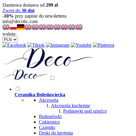
Darmowa dostawa od
299 zł
Zwrot do
30 dni
-10%
przy zapisie do newslettera
info@decobc.com
waluta:
Ceramika Bolesławiecka
Akcesoria
Akcesoria kuchenne
Podstawki pod sztućce
Bulionówki
Cukiernice
Czajniki
Deski do krojenia