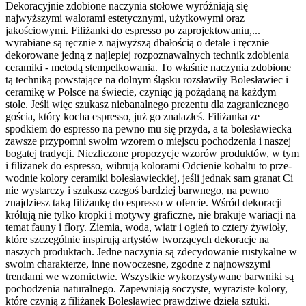
Dekoracyjnie zdobione naczynia stołowe wyróżniają się
najwyższymi walorami estetycznymi, użytkowymi oraz
jakościowymi. Filiżanki do espresso po zaprojektowaniu,...
wyrabiane są ręcznie z najwyższą dbałością o detale i ręcznie
dekorowane jedną z najlepiej rozpoznawalnych technik zdobienia
ceramiki - metodą stempelkowania. To właśnie naczynia zdobione
tą techniką powstające na dolnym śląsku rozsławiły Bolesławiec i
ceramikę w Polsce na świecie, czyniąc ją pożądaną na każdym
stole. Jeśli więc szukasz niebanalnego prezentu dla zagranicznego
gościa, który kocha espresso, już go znalazłeś. Filiżanka ze
spodkiem do espresso na pewno mu się przyda, a ta bolesławiecka
zawsze przypomni swoim wzorem o miejscu pochodzenia i naszej
bogatej tradycji. Niezliczone propozycje wzorów produktów, w tym
i filiżanek do espresso, wibrują kolorami Odcienie kobaltu to prze­
wodnie kolory cera­miki bole­sła­wiec­kiej, jeśli jednak sam granat Ci
nie wystarczy i szukasz czegoś bardziej barwnego, na pewno
znajdziesz taką filiżankę do espresso w ofercie. Wśród dekoracji
królują nie tylko kropki i motywy graficzne, nie brakuje wariacji na
temat fauny i flory. Ziemia, woda, wiatr i ogień to cztery żywioły,
które szczególnie inspirują artystów tworzących dekoracje na
naszych produktach. Jedne naczynia są zdecydowanie rustykalne w
swoim charakterze, inne nowoczesne, zgodne z najnowszymi
trendami we wzornictwie. Wszystkie wykorzystywane barwniki są
pochodzenia naturalnego. Zapewniają soczyste, wyraziste kolory,
które czynią z filiżanek Bolesławiec prawdziwe dzieła sztuki.