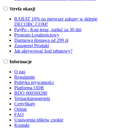
Strefa okazji
RABAT 10% na pierwsze zakupy w sklepie
DECOBC.COM!
PayPo - Kup teraz, zapłać za 30 dni
Program Lojalnościowy
Darmowa dostawa od 299 zł
Zasugeruj Produkt
Jak aktywować kod rabatowy?
Informacje
O nas
Regulamin
Polityka prywatności
Platforma ODR
BDO 000569280
Verpackungsgesetz
Certyfikaty
Opinie
FAQ
Ustawienia plików cookie
Kontakt