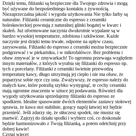
Dzięki temu, filiżanki są bezpieczne dla Twojego zdrowia i mogą
być używane do bezpośredniego kontaktu z żywnością.
Niezaprzeczalna jakość i wygoda użytkowania Nie tylko farby są
naturalne. Filiżanki ceramiczne do espresso z ceramiki
bolesławieckiej powstają z naturalnej glinki bogatej w kwarc i
skaleń. Już uformowane naczynia dwukrotnie wypalane są w
bardzo wysokiej temperaturze, zdobiona i szkliwione. Każde
naczynie jest dzięki temu trwałe, odporne na upływ czasu,
zarysowania. Filiżanki do espresso z ceramiki można bezpiecznie
podgrzewać i w piekarniku, i w mikrofalówce. Bez problemu i
obaw zmywać je w zmywarkach! To ogromna przewaga względem
innym materiałów, z których wyrabia się filiżanki do espresso np.
tych z porcelany. Filiżanki z ceramiki świetnie przewodzą
temperaturę kawy, długo utrzymują jej ciepło i nie ma obaw, że
poparzysz sobie ręce czy usta. Zważywszy, że espresso należy do
małych kaw, które potrafią szybko wystygnąć, te cechy ceramiki
mają ogromne znaczeniu w sztuce jej podawania. Również dla
wygody użytkowania sprzedajemy filiżanki do espresso ze
spodkiem. Idealne spasowanie dwóch elementów zastawy stołowej
sprawia, że kawa stoi stabilnie, gorący napój łatwiej też będzie
przenieść. Jeśli zdarzy się, że stłuczesz spodek, nie musisz się
martwić. Zajrzyj do działu spodki i wybierz coś, co doskonale
będzie harmonizowało z Twoją filiżanką, a potem odetchnij przy
dobrej kawie!
Czytaj więcej