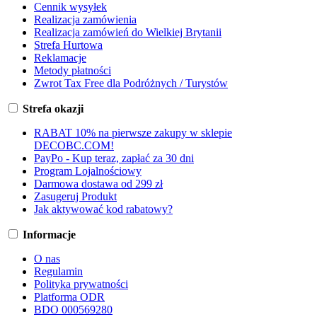
Cennik wysyłek
Realizacja zamówienia
Realizacja zamówień do Wielkiej Brytanii
Strefa Hurtowa
Reklamacje
Metody płatności
Zwrot Tax Free dla Podróżnych / Turystów
Strefa okazji
RABAT 10% na pierwsze zakupy w sklepie
DECOBC.COM!
PayPo - Kup teraz, zapłać za 30 dni
Program Lojalnościowy
Darmowa dostawa od 299 zł
Zasugeruj Produkt
Jak aktywować kod rabatowy?
Informacje
O nas
Regulamin
Polityka prywatności
Platforma ODR
BDO 000569280