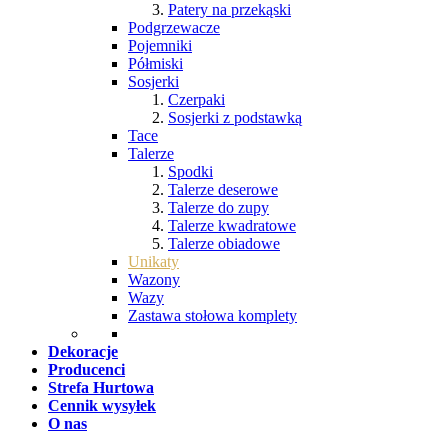
Patery na przekąski
Podgrzewacze
Pojemniki
Półmiski
Sosjerki
Czerpaki
Sosjerki z podstawką
Tace
Talerze
Spodki
Talerze deserowe
Talerze do zupy
Talerze kwadratowe
Talerze obiadowe
Unikaty
Wazony
Wazy
Zastawa stołowa komplety
Dekoracje
Producenci
Strefa Hurtowa
Cennik wysyłek
O nas