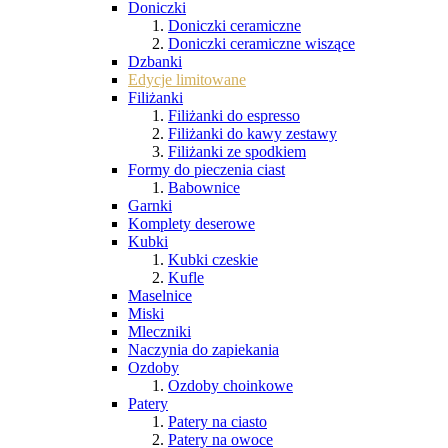
Doniczki
Doniczki ceramiczne
Doniczki ceramiczne wiszące
Dzbanki
Edycje limitowane
Filiżanki
Filiżanki do espresso
Filiżanki do kawy zestawy
Filiżanki ze spodkiem
Formy do pieczenia ciast
Babownice
Garnki
Komplety deserowe
Kubki
Kubki czeskie
Kufle
Maselnice
Miski
Mleczniki
Naczynia do zapiekania
Ozdoby
Ozdoby choinkowe
Patery
Patery na ciasto
Patery na owoce