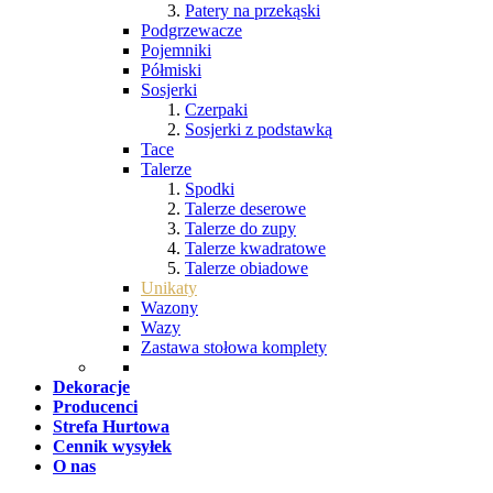
Patery na przekąski
Podgrzewacze
Pojemniki
Półmiski
Sosjerki
Czerpaki
Sosjerki z podstawką
Tace
Talerze
Spodki
Talerze deserowe
Talerze do zupy
Talerze kwadratowe
Talerze obiadowe
Unikaty
Wazony
Wazy
Zastawa stołowa komplety
Dekoracje
Producenci
Strefa Hurtowa
Cennik wysyłek
O nas