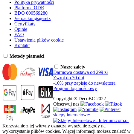
Polityka prywatności
Platforma ODR
BDO 000569280
Verpackungsgesetz
Certyfikaty
Opinie
FAQ
Ustawienia plików cookie
Kontakt
Metody płatności
Nasze zalety
Darmowa dostawa od 299 zł
Zwrot do 30 dni
-10% przy zapisie do newslettera
Program lojalnościowy
Copyright ® DecoBC 2022
Obserwuj nas
sklepy internetowe
:
Korzystanie z tej witryny oznacza wyrażenie zgody na
wykorzystanie plików cookies. Więcej informacji możesz znaleźć w