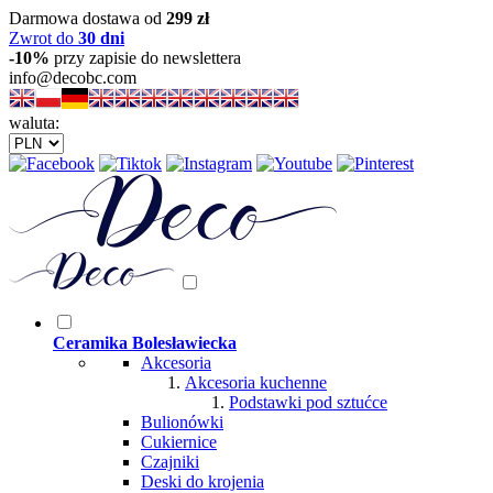
Darmowa dostawa od
299 zł
Zwrot do
30 dni
-10%
przy zapisie do newslettera
info@decobc.com
waluta:
Ceramika Bolesławiecka
Akcesoria
Akcesoria kuchenne
Podstawki pod sztućce
Bulionówki
Cukiernice
Czajniki
Deski do krojenia