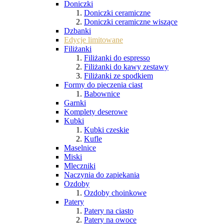
Doniczki
Doniczki ceramiczne
Doniczki ceramiczne wiszące
Dzbanki
Edycje limitowane
Filiżanki
Filiżanki do espresso
Filiżanki do kawy zestawy
Filiżanki ze spodkiem
Formy do pieczenia ciast
Babownice
Garnki
Komplety deserowe
Kubki
Kubki czeskie
Kufle
Maselnice
Miski
Mleczniki
Naczynia do zapiekania
Ozdoby
Ozdoby choinkowe
Patery
Patery na ciasto
Patery na owoce