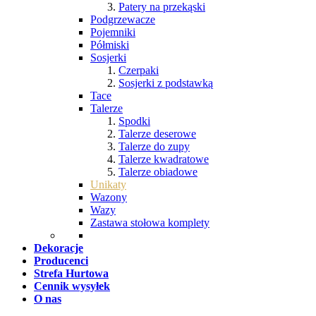
Patery na przekąski
Podgrzewacze
Pojemniki
Półmiski
Sosjerki
Czerpaki
Sosjerki z podstawką
Tace
Talerze
Spodki
Talerze deserowe
Talerze do zupy
Talerze kwadratowe
Talerze obiadowe
Unikaty
Wazony
Wazy
Zastawa stołowa komplety
Dekoracje
Producenci
Strefa Hurtowa
Cennik wysyłek
O nas