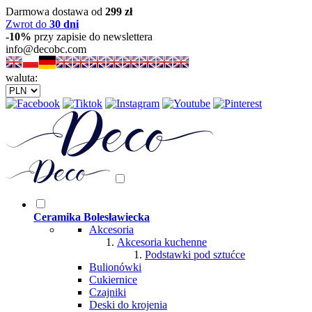
Darmowa dostawa od
299 zł
Zwrot do
30 dni
-10%
przy zapisie do newslettera
info@decobc.com
waluta:
Ceramika Bolesławiecka
Akcesoria
Akcesoria kuchenne
Podstawki pod sztućce
Bulionówki
Cukiernice
Czajniki
Deski do krojenia