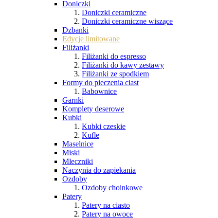
Doniczki
Doniczki ceramiczne
Doniczki ceramiczne wiszące
Dzbanki
Edycje limitowane
Filiżanki
Filiżanki do espresso
Filiżanki do kawy zestawy
Filiżanki ze spodkiem
Formy do pieczenia ciast
Babownice
Garnki
Komplety deserowe
Kubki
Kubki czeskie
Kufle
Maselnice
Miski
Mleczniki
Naczynia do zapiekania
Ozdoby
Ozdoby choinkowe
Patery
Patery na ciasto
Patery na owoce