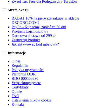
Zwrot Tax Free dla Podróżnych / Turystów
Strefa okazji
RABAT 10% na pierwsze zakupy w sklepie
DECOBC.COM!
PayPo - Kup teraz, zapłać za 30 dni
Program Lojalnościowy
Darmowa dostawa od 299 zł
Zasugeruj Produkt
Jak aktywować kod rabatowy?
Informacje
O nas
Regulamin
Polityka prywatności
Platforma ODR
BDO 000569280
Verpackungsgesetz
Certyfikaty
Opinie
FAQ
Ustawienia plików cookie
Kontakt