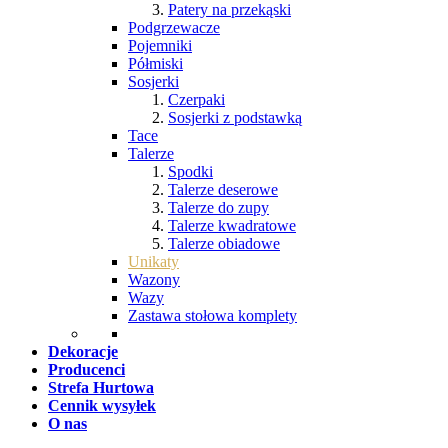
Patery na przekąski
Podgrzewacze
Pojemniki
Półmiski
Sosjerki
Czerpaki
Sosjerki z podstawką
Tace
Talerze
Spodki
Talerze deserowe
Talerze do zupy
Talerze kwadratowe
Talerze obiadowe
Unikaty
Wazony
Wazy
Zastawa stołowa komplety
Dekoracje
Producenci
Strefa Hurtowa
Cennik wysyłek
O nas