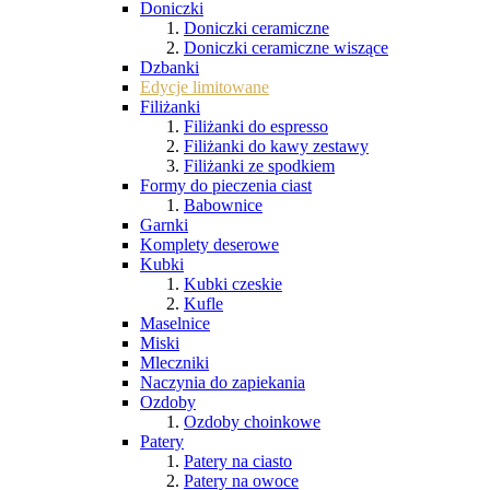
Doniczki
Doniczki ceramiczne
Doniczki ceramiczne wiszące
Dzbanki
Edycje limitowane
Filiżanki
Filiżanki do espresso
Filiżanki do kawy zestawy
Filiżanki ze spodkiem
Formy do pieczenia ciast
Babownice
Garnki
Komplety deserowe
Kubki
Kubki czeskie
Kufle
Maselnice
Miski
Mleczniki
Naczynia do zapiekania
Ozdoby
Ozdoby choinkowe
Patery
Patery na ciasto
Patery na owoce