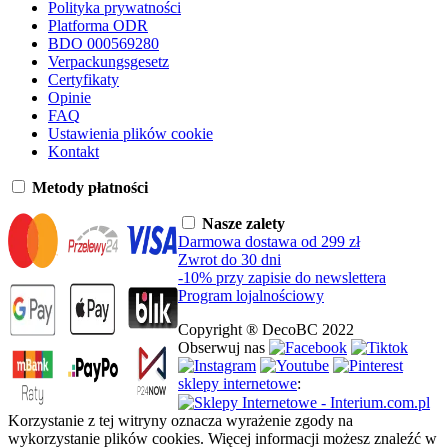
Polityka prywatności
Platforma ODR
BDO 000569280
Verpackungsgesetz
Certyfikaty
Opinie
FAQ
Ustawienia plików cookie
Kontakt
Metody płatności
Nasze zalety
Darmowa dostawa od 299 zł
Zwrot do 30 dni
-10% przy zapisie do newslettera
Program lojalnościowy
Copyright ® DecoBC 2022
Obserwuj nas
sklepy internetowe
:
Korzystanie z tej witryny oznacza wyrażenie zgody na
wykorzystanie plików cookies. Więcej informacji możesz znaleźć w