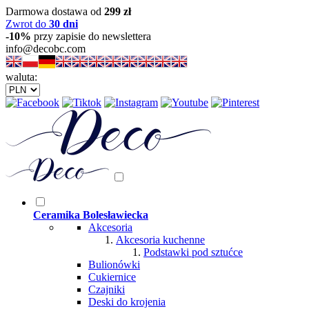
Darmowa dostawa od
299 zł
Zwrot do
30 dni
-10%
przy zapisie do newslettera
info@decobc.com
waluta:
Ceramika Bolesławiecka
Akcesoria
Akcesoria kuchenne
Podstawki pod sztućce
Bulionówki
Cukiernice
Czajniki
Deski do krojenia