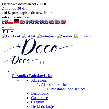
Darmowa dostawa od
299 zł
Zwrot do
30 dni
-10%
przy zapisie do newslettera
info@decobc.com
waluta:
Ceramika Bolesławiecka
Akcesoria
Akcesoria kuchenne
Podstawki pod sztućce
Bulionówki
Cukiernice
Czajniki
Deski do krojenia