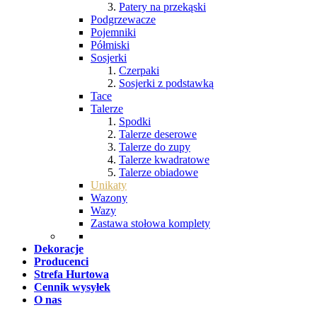
Patery na przekąski
Podgrzewacze
Pojemniki
Półmiski
Sosjerki
Czerpaki
Sosjerki z podstawką
Tace
Talerze
Spodki
Talerze deserowe
Talerze do zupy
Talerze kwadratowe
Talerze obiadowe
Unikaty
Wazony
Wazy
Zastawa stołowa komplety
Dekoracje
Producenci
Strefa Hurtowa
Cennik wysyłek
O nas