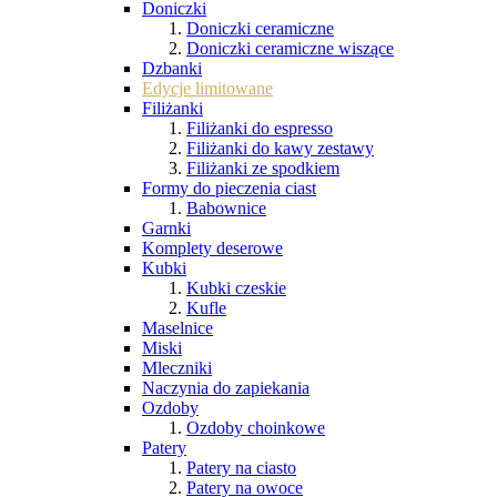
Doniczki
Doniczki ceramiczne
Doniczki ceramiczne wiszące
Dzbanki
Edycje limitowane
Filiżanki
Filiżanki do espresso
Filiżanki do kawy zestawy
Filiżanki ze spodkiem
Formy do pieczenia ciast
Babownice
Garnki
Komplety deserowe
Kubki
Kubki czeskie
Kufle
Maselnice
Miski
Mleczniki
Naczynia do zapiekania
Ozdoby
Ozdoby choinkowe
Patery
Patery na ciasto
Patery na owoce