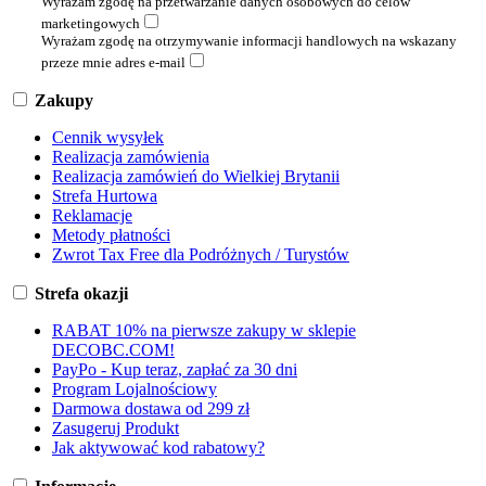
Wyrażam zgodę na przetwarzanie danych osobowych do celów
marketingowych
Wyrażam zgodę na otrzymywanie informacji handlowych na wskazany
przeze mnie adres e-mail
Zakupy
Cennik wysyłek
Realizacja zamówienia
Realizacja zamówień do Wielkiej Brytanii
Strefa Hurtowa
Reklamacje
Metody płatności
Zwrot Tax Free dla Podróżnych / Turystów
Strefa okazji
RABAT 10% na pierwsze zakupy w sklepie
DECOBC.COM!
PayPo - Kup teraz, zapłać za 30 dni
Program Lojalnościowy
Darmowa dostawa od 299 zł
Zasugeruj Produkt
Jak aktywować kod rabatowy?