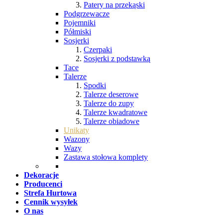
Patery na przekąski
Podgrzewacze
Pojemniki
Półmiski
Sosjerki
Czerpaki
Sosjerki z podstawką
Tace
Talerze
Spodki
Talerze deserowe
Talerze do zupy
Talerze kwadratowe
Talerze obiadowe
Unikaty
Wazony
Wazy
Zastawa stołowa komplety
Dekoracje
Producenci
Strefa Hurtowa
Cennik wysyłek
O nas