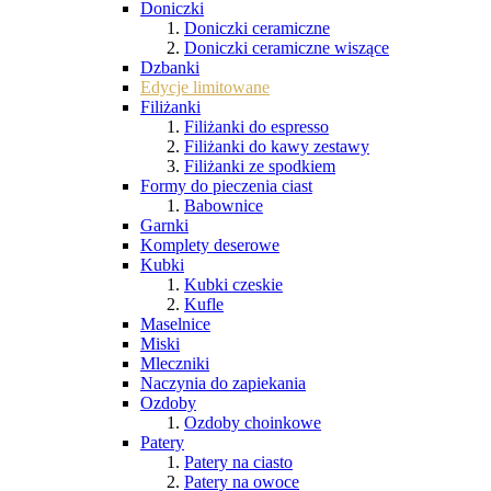
Doniczki
Doniczki ceramiczne
Doniczki ceramiczne wiszące
Dzbanki
Edycje limitowane
Filiżanki
Filiżanki do espresso
Filiżanki do kawy zestawy
Filiżanki ze spodkiem
Formy do pieczenia ciast
Babownice
Garnki
Komplety deserowe
Kubki
Kubki czeskie
Kufle
Maselnice
Miski
Mleczniki
Naczynia do zapiekania
Ozdoby
Ozdoby choinkowe
Patery
Patery na ciasto
Patery na owoce