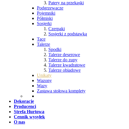
Patery na przekąski
Podgrzewacze
Pojemniki
Półmiski
Sosjerki
Czerpaki
Sosjerki z podstawką
Tace
Talerze
Spodki
Talerze deserowe
Talerze do zupy
Talerze kwadratowe
Talerze obiadowe
Unikaty
Wazony
Wazy
Zastawa stołowa komplety
Dekoracje
Producenci
Strefa Hurtowa
Cennik wysyłek
O nas