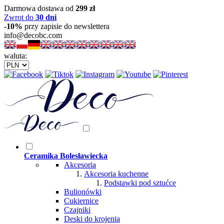
Darmowa dostawa od
299 zł
Zwrot do
30 dni
-10%
przy zapisie do newslettera
info@decobc.com
waluta:
Ceramika Bolesławiecka
Akcesoria
Akcesoria kuchenne
Podstawki pod sztućce
Bulionówki
Cukiernice
Czajniki
Deski do krojenia