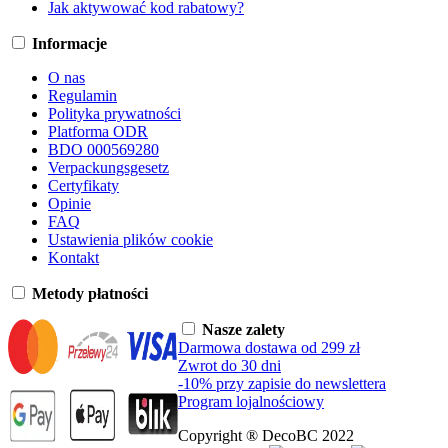
Jak aktywować kod rabatowy?
Informacje
O nas
Regulamin
Polityka prywatności
Platforma ODR
BDO 000569280
Verpackungsgesetz
Certyfikaty
Opinie
FAQ
Ustawienia plików cookie
Kontakt
Metody płatności
Nasze zalety
Darmowa dostawa od 299 zł
Zwrot do 30 dni
-10% przy zapisie do newslettera
Program lojalnościowy
Copyright ® DecoBC 2022