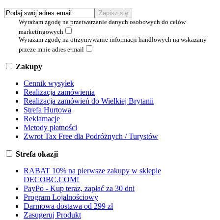
Wyrażam zgodę na przetwarzanie danych osobowych do celów
marketingowych
Wyrażam zgodę na otrzymywanie informacji handlowych na wskazany
przeze mnie adres e-mail
Zakupy
Cennik wysyłek
Realizacja zamówienia
Realizacja zamówień do Wielkiej Brytanii
Strefa Hurtowa
Reklamacje
Metody płatności
Zwrot Tax Free dla Podróżnych / Turystów
Strefa okazji
RABAT 10% na pierwsze zakupy w sklepie
DECOBC.COM!
PayPo - Kup teraz, zapłać za 30 dni
Program Lojalnościowy
Darmowa dostawa od 299 zł
Zasugeruj Produkt