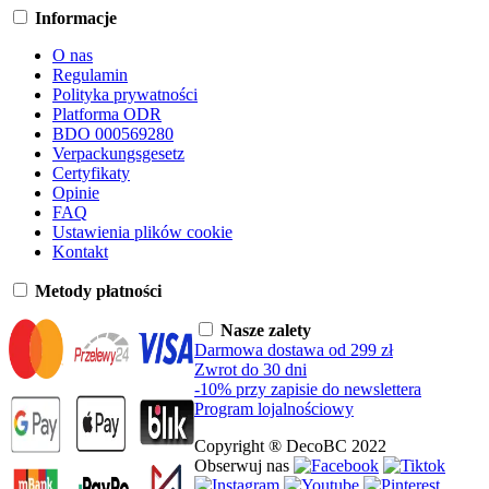
Informacje
O nas
Regulamin
Polityka prywatności
Platforma ODR
BDO 000569280
Verpackungsgesetz
Certyfikaty
Opinie
FAQ
Ustawienia plików cookie
Kontakt
Metody płatności
Nasze zalety
Darmowa dostawa od 299 zł
Zwrot do 30 dni
-10% przy zapisie do newslettera
Program lojalnościowy
Copyright ® DecoBC 2022
Obserwuj nas