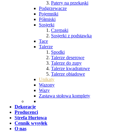
Patery na przekąski
Podgrzewacze
Pojemniki
Półmiski
Sosjerki
Czerpaki
Sosjerki z podstawką
Tace
Talerze
Spodki
Talerze deserowe
Talerze do zupy
Talerze kwadratowe
Talerze obiadowe
Unikaty
Wazony
Wazy
Zastawa stołowa komplety
Dekoracje
Producenci
Strefa Hurtowa
Cennik wysyłek
O nas