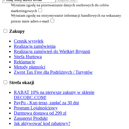
Wyrażam zgodę na przetwarzanie danych osobowych do celów
marketingowych
Wyrażam zgodę na otrzymywanie informacji handlowych na wskazany
przeze mnie adres e-mail
Zakupy
Cennik wysyłek
Realizacja zamówienia
Realizacja zamówień do Wielkiej Brytanii
Strefa Hurtowa
Reklamacje
Metody płatności
Zwrot Tax Free dla Podróżnych / Turystów
Strefa okazji
RABAT 10% na pierwsze zakupy w sklepie
DECOBC.COM!
PayPo - Kup teraz, zapłać za 30 dni
Program Lojalnościowy
Darmowa dostawa od 299 zł
Zasugeruj Produkt
Jak aktywować kod rabatowy?