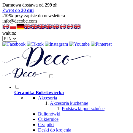
Darmowa dostawa od
299 zł
Zwrot do
30 dni
-10%
przy zapisie do newslettera
info@decobc.com
waluta:
Ceramika Bolesławiecka
Akcesoria
Akcesoria kuchenne
Podstawki pod sztućce
Bulionówki
Cukiernice
Czajniki
Deski do krojenia