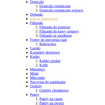
Doniczki
Doniczki ceramiczne
Doniczki ceramiczne wiszące
Dzbanki
Edycje limitowane
Filiżanki
Filiżanki do espresso
Filiżanki do kawy zestawy
Filiżanki ze spodkiem
Formy do pieczenia ciast
Babownice
Garnki
Komplety deserowe
Kubki
Kubki czeskie
Kufle
Maselnice
Miski
Mleczniki
Naczynia do zapiekania
Ozdoby
Ozdoby choinkowe
Patery
Patery na ciasto
Patery na owoce