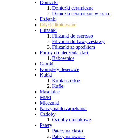
Doniczki
Doniczki ceramiczne
Doniczki ceramiczne wiszące
Dzbanki
Edycje limitowane
Filiżanki
Filiżanki do espresso
Filiżanki do kawy zestawy
Filiżanki ze spodkiem
Formy do pieczenia ciast
Babownice
Garnki
Komplety deserowe
Kubki
Kubki czeskie
Kufle
Maselnice
Miski
Mleczniki
Naczynia do zapiekania
Ozdoby
Ozdoby choinkowe
Patery
Patery na ciasto
Patery na owoce