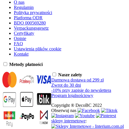
O nas
Regulamin
Polityka prywatności
Platforma ODR
BDO 000569280
Verpackungsgesetz
Certyfikaty
Opinie
FAQ
Ustawienia plików cookie
Kontakt
Metody płatności
Nasze zalety
Darmowa dostawa od 299 zł
Zwrot do 30 dni
-10% przy zapisie do newslettera
Program lojalnościowy
Copyright ® DecoBC 2022
Obserwuj nas
sklepy internetowe
: