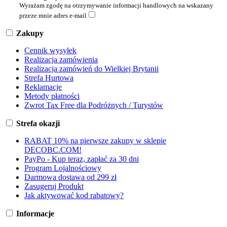
Wyrażam zgodę na otrzymywanie informacji handlowych na wskazany
przeze mnie adres e-mail
Zakupy
Cennik wysyłek
Realizacja zamówienia
Realizacja zamówień do Wielkiej Brytanii
Strefa Hurtowa
Reklamacje
Metody płatności
Zwrot Tax Free dla Podróżnych / Turystów
Strefa okazji
RABAT 10% na pierwsze zakupy w sklepie
DECOBC.COM!
PayPo - Kup teraz, zapłać za 30 dni
Program Lojalnościowy
Darmowa dostawa od 299 zł
Zasugeruj Produkt
Jak aktywować kod rabatowy?
Informacje