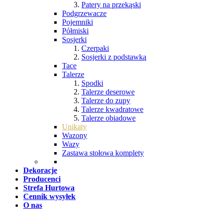
Patery na przekąski
Podgrzewacze
Pojemniki
Półmiski
Sosjerki
Czerpaki
Sosjerki z podstawką
Tace
Talerze
Spodki
Talerze deserowe
Talerze do zupy
Talerze kwadratowe
Talerze obiadowe
Unikaty
Wazony
Wazy
Zastawa stołowa komplety
Dekoracje
Producenci
Strefa Hurtowa
Cennik wysyłek
O nas