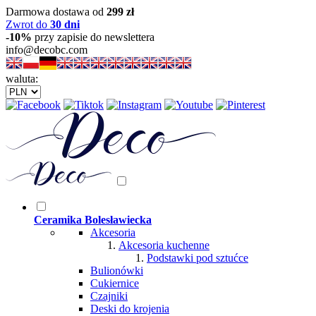
Darmowa dostawa od
299 zł
Zwrot do
30 dni
-10%
przy zapisie do newslettera
info@decobc.com
waluta:
Ceramika Bolesławiecka
Akcesoria
Akcesoria kuchenne
Podstawki pod sztućce
Bulionówki
Cukiernice
Czajniki
Deski do krojenia