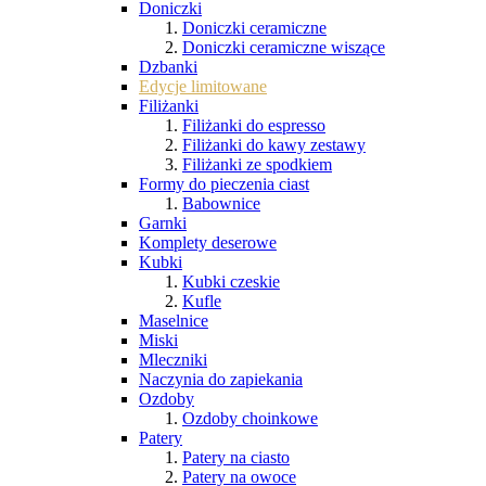
Doniczki
Doniczki ceramiczne
Doniczki ceramiczne wiszące
Dzbanki
Edycje limitowane
Filiżanki
Filiżanki do espresso
Filiżanki do kawy zestawy
Filiżanki ze spodkiem
Formy do pieczenia ciast
Babownice
Garnki
Komplety deserowe
Kubki
Kubki czeskie
Kufle
Maselnice
Miski
Mleczniki
Naczynia do zapiekania
Ozdoby
Ozdoby choinkowe
Patery
Patery na ciasto
Patery na owoce