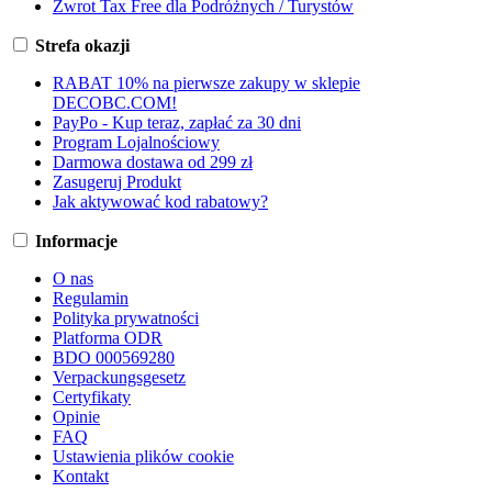
Zwrot Tax Free dla Podróżnych / Turystów
Strefa okazji
RABAT 10% na pierwsze zakupy w sklepie
DECOBC.COM!
PayPo - Kup teraz, zapłać za 30 dni
Program Lojalnościowy
Darmowa dostawa od 299 zł
Zasugeruj Produkt
Jak aktywować kod rabatowy?
Informacje
O nas
Regulamin
Polityka prywatności
Platforma ODR
BDO 000569280
Verpackungsgesetz
Certyfikaty
Opinie
FAQ
Ustawienia plików cookie
Kontakt