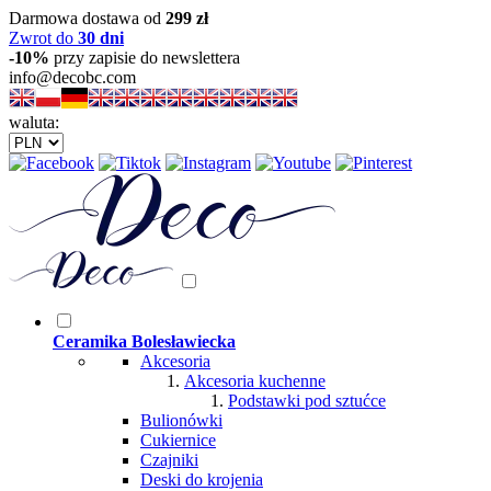
Darmowa dostawa od
299 zł
Zwrot do
30 dni
-10%
przy zapisie do newslettera
info@decobc.com
waluta:
Ceramika Bolesławiecka
Akcesoria
Akcesoria kuchenne
Podstawki pod sztućce
Bulionówki
Cukiernice
Czajniki
Deski do krojenia