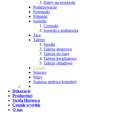
Patery na przekąski
Podgrzewacze
Pojemniki
Półmiski
Sosjerki
Czerpaki
Sosjerki z podstawką
Tace
Talerze
Spodki
Talerze deserowe
Talerze do zupy
Talerze kwadratowe
Talerze obiadowe
Unikaty
Wazony
Wazy
Zastawa stołowa komplety
Dekoracje
Producenci
Strefa Hurtowa
Cennik wysyłek
O nas