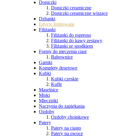
Doniczki
Doniczki ceramiczne
Doniczki ceramiczne wiszące
Dzbanki
Edycje limitowane
Filiżanki
Filiżanki do espresso
Filiżanki do kawy zestawy
Filiżanki ze spodkiem
Formy do pieczenia ciast
Babownice
Garnki
Komplety deserowe
Kubki
Kubki czeskie
Kufle
Maselnice
Miski
Mleczniki
Naczynia do zapiekania
Ozdoby
Ozdoby choinkowe
Patery
Patery na ciasto
Patery na owoce