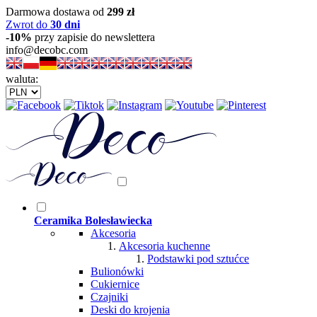
Darmowa dostawa od
299 zł
Zwrot do
30 dni
-10%
przy zapisie do newslettera
info@decobc.com
waluta:
Ceramika Bolesławiecka
Akcesoria
Akcesoria kuchenne
Podstawki pod sztućce
Bulionówki
Cukiernice
Czajniki
Deski do krojenia