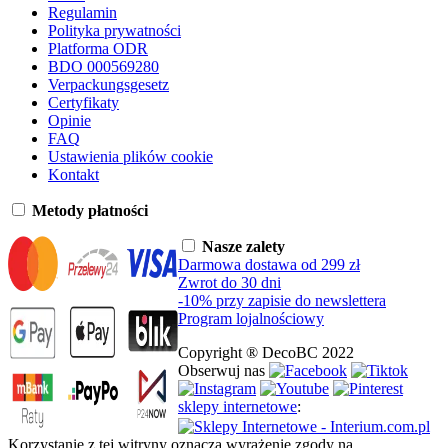
Regulamin
Polityka prywatności
Platforma ODR
BDO 000569280
Verpackungsgesetz
Certyfikaty
Opinie
FAQ
Ustawienia plików cookie
Kontakt
Metody płatności
Nasze zalety
Darmowa dostawa od 299 zł
Zwrot do 30 dni
-10% przy zapisie do newslettera
Program lojalnościowy
Copyright ® DecoBC 2022
Obserwuj nas
sklepy internetowe
:
Korzystanie z tej witryny oznacza wyrażenie zgody na