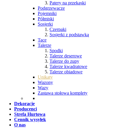
Patery na przekąski
Podgrzewacze
Pojemniki
Półmiski
Sosjerki
Czerpaki
Sosjerki z podstawką
Tace
Talerze
Spodki
Talerze deserowe
Talerze do zupy
Talerze kwadratowe
Talerze obiadowe
Unikaty
Wazony
Wazy
Zastawa stołowa komplety
Dekoracje
Producenci
Strefa Hurtowa
Cennik wysyłek
O nas