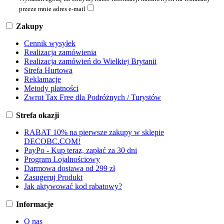
przeze mnie adres e-mail
Zakupy
Cennik wysyłek
Realizacja zamówienia
Realizacja zamówień do Wielkiej Brytanii
Strefa Hurtowa
Reklamacje
Metody płatności
Zwrot Tax Free dla Podróżnych / Turystów
Strefa okazji
RABAT 10% na pierwsze zakupy w sklepie
DECOBC.COM!
PayPo - Kup teraz, zapłać za 30 dni
Program Lojalnościowy
Darmowa dostawa od 299 zł
Zasugeruj Produkt
Jak aktywować kod rabatowy?
Informacje
O nas