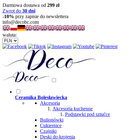
Darmowa dostawa od
299 zł
Zwrot do
30 dni
-10%
przy zapisie do newslettera
info@decobc.com
waluta:
Ceramika Bolesławiecka
Akcesoria
Akcesoria kuchenne
Podstawki pod sztućce
Bulionówki
Cukiernice
Czajniki
Deski do krojenia