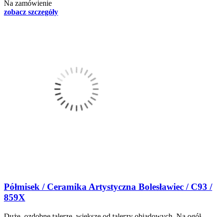
Na zamówienie
zobacz szczegóły
Półmisek / Ceramika Artystyczna Bolesławiec / C93 /
859X
Duże, ozdobne talerze, większe od talerzy obiadowych. Na ogół