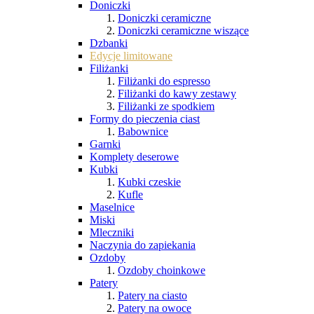
Doniczki
Doniczki ceramiczne
Doniczki ceramiczne wiszące
Dzbanki
Edycje limitowane
Filiżanki
Filiżanki do espresso
Filiżanki do kawy zestawy
Filiżanki ze spodkiem
Formy do pieczenia ciast
Babownice
Garnki
Komplety deserowe
Kubki
Kubki czeskie
Kufle
Maselnice
Miski
Mleczniki
Naczynia do zapiekania
Ozdoby
Ozdoby choinkowe
Patery
Patery na ciasto
Patery na owoce