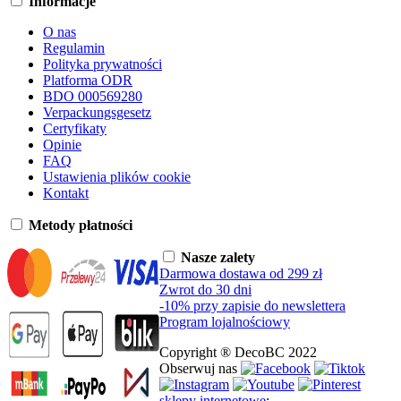
Informacje
O nas
Regulamin
Polityka prywatności
Platforma ODR
BDO 000569280
Verpackungsgesetz
Certyfikaty
Opinie
FAQ
Ustawienia plików cookie
Kontakt
Metody płatności
Nasze zalety
Darmowa dostawa od 299 zł
Zwrot do 30 dni
-10% przy zapisie do newslettera
Program lojalnościowy
Copyright ® DecoBC 2022
Obserwuj nas
sklepy internetowe
: