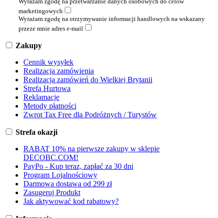
Wyrażam zgodę na przetwarzanie danych osobowych do celów
marketingowych
Wyrażam zgodę na otrzymywanie informacji handlowych na wskazany
przeze mnie adres e-mail
Zakupy
Cennik wysyłek
Realizacja zamówienia
Realizacja zamówień do Wielkiej Brytanii
Strefa Hurtowa
Reklamacje
Metody płatności
Zwrot Tax Free dla Podróżnych / Turystów
Strefa okazji
RABAT 10% na pierwsze zakupy w sklepie
DECOBC.COM!
PayPo - Kup teraz, zapłać za 30 dni
Program Lojalnościowy
Darmowa dostawa od 299 zł
Zasugeruj Produkt
Jak aktywować kod rabatowy?