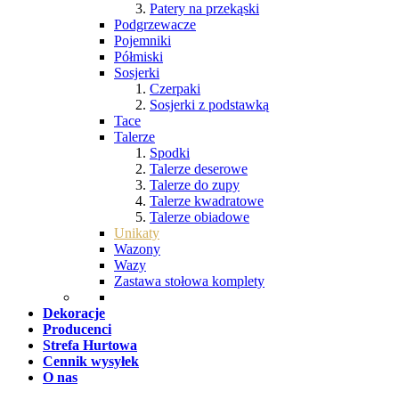
Patery na przekąski
Podgrzewacze
Pojemniki
Półmiski
Sosjerki
Czerpaki
Sosjerki z podstawką
Tace
Talerze
Spodki
Talerze deserowe
Talerze do zupy
Talerze kwadratowe
Talerze obiadowe
Unikaty
Wazony
Wazy
Zastawa stołowa komplety
Dekoracje
Producenci
Strefa Hurtowa
Cennik wysyłek
O nas