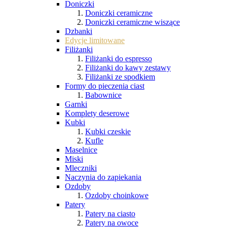
Doniczki
Doniczki ceramiczne
Doniczki ceramiczne wiszące
Dzbanki
Edycje limitowane
Filiżanki
Filiżanki do espresso
Filiżanki do kawy zestawy
Filiżanki ze spodkiem
Formy do pieczenia ciast
Babownice
Garnki
Komplety deserowe
Kubki
Kubki czeskie
Kufle
Maselnice
Miski
Mleczniki
Naczynia do zapiekania
Ozdoby
Ozdoby choinkowe
Patery
Patery na ciasto
Patery na owoce