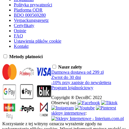
Polityka prywatności
Platforma ODR
BDO 000569280
Verpackungsgesetz
Certyfikaty
Opinie
FAQ
Ustawienia plików cookie
Kontakt
Metody płatności
Nasze zalety
Darmowa dostawa od 299 zł
Zwrot do 30 dni
-10% przy zapisie do newslettera
Program lojalnościowy
Copyright ® DecoBC 2022
Obserwuj nas
sklepy internetowe
:
Korzystanie z tej witryny oznacza wyrażenie zgody na
wykorzystanie plików cookies. Więcej informacji możesz znaleźć w