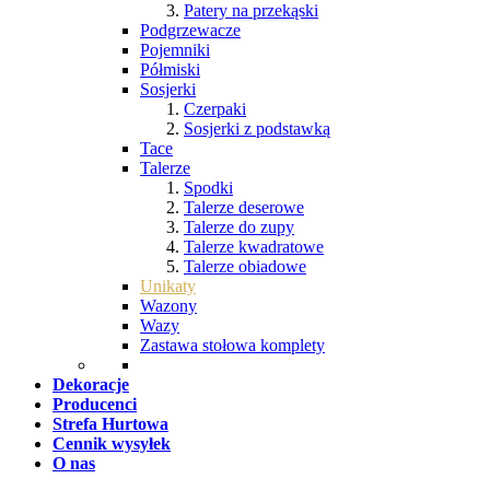
Patery na przekąski
Podgrzewacze
Pojemniki
Półmiski
Sosjerki
Czerpaki
Sosjerki z podstawką
Tace
Talerze
Spodki
Talerze deserowe
Talerze do zupy
Talerze kwadratowe
Talerze obiadowe
Unikaty
Wazony
Wazy
Zastawa stołowa komplety
Dekoracje
Producenci
Strefa Hurtowa
Cennik wysyłek
O nas