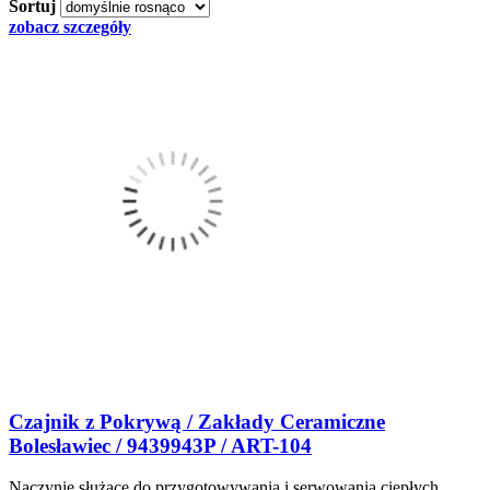
Sortuj
zobacz szczegóły
Czajnik z Pokrywą / Zakłady Ceramiczne
Bolesławiec / 9439943P / ART-104
Naczynie służące do przygotowywania i serwowania ciepłych