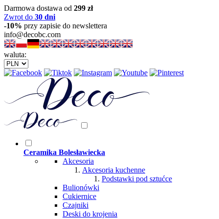
Darmowa dostawa od
299 zł
Zwrot do
30 dni
-10%
przy zapisie do newslettera
info@decobc.com
waluta:
Ceramika Bolesławiecka
Akcesoria
Akcesoria kuchenne
Podstawki pod sztućce
Bulionówki
Cukiernice
Czajniki
Deski do krojenia