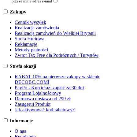
przeze mnie adres e-mail
Zakupy
Cennik wysyłek
Realizacja zamówienia
Realizacja zamówień do Wielkiej Brytanii
Strefa Hurtowa
Reklamacje
Metody płatności
Zwrot Tax Free dla Podróżnych / Turystów
Strefa okazji
RABAT 10% na pierwsze zakupy w sklepie
DECOBC.COM!
PayPo - Kup teraz, zapłać za 30 dni
Program Lojalnościowy
Darmowa dostawa od 299 zł
Zasugeruj Produkt
Jak aktywować kod rabatowy?
Informacje
O nas
Regulamin