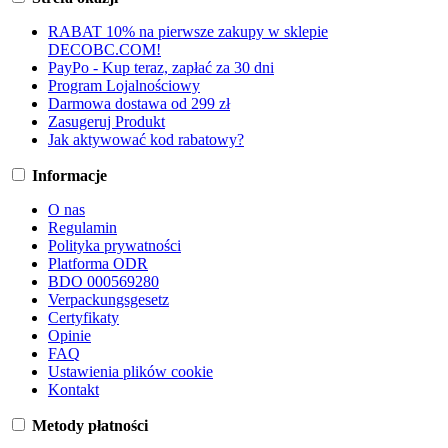
RABAT 10% na pierwsze zakupy w sklepie
DECOBC.COM!
PayPo - Kup teraz, zapłać za 30 dni
Program Lojalnościowy
Darmowa dostawa od 299 zł
Zasugeruj Produkt
Jak aktywować kod rabatowy?
Informacje
O nas
Regulamin
Polityka prywatności
Platforma ODR
BDO 000569280
Verpackungsgesetz
Certyfikaty
Opinie
FAQ
Ustawienia plików cookie
Kontakt
Metody płatności