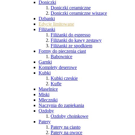
Doniczki
Doniczki ceramiczne
Doniczki ceramiczne wiszące
Dzbanki
Edycje limitowane
Filiżanki
Filiżanki do espresso
Filiżanki do kawy zestawy
Filiżanki ze spodkiem
Formy do pieczenia ciast
Babownice
Garnki
Komplety deserowe
Kubki
Kubki czeskie
Kufle
Maselnice
Miski
Mleczniki
Naczynia do zapiekania
Ozdoby
Ozdoby choinkowe
Patery
Patery na ciasto
Patery na owoce