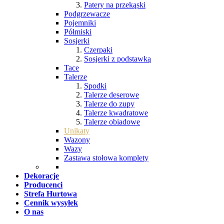
Patery na przekąski
Podgrzewacze
Pojemniki
Półmiski
Sosjerki
Czerpaki
Sosjerki z podstawką
Tace
Talerze
Spodki
Talerze deserowe
Talerze do zupy
Talerze kwadratowe
Talerze obiadowe
Unikaty
Wazony
Wazy
Zastawa stołowa komplety
Dekoracje
Producenci
Strefa Hurtowa
Cennik wysyłek
O nas