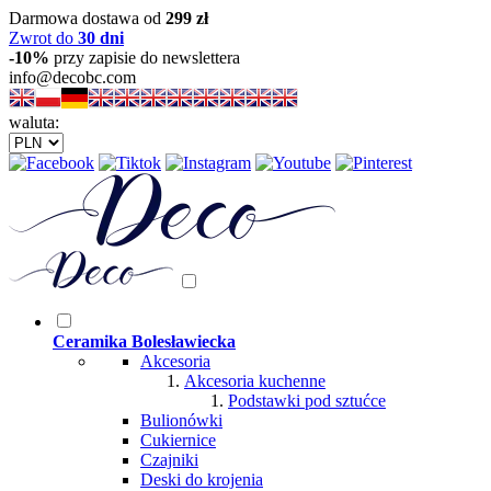
Darmowa dostawa od
299 zł
Zwrot do
30 dni
-10%
przy zapisie do newslettera
info@decobc.com
waluta:
Ceramika Bolesławiecka
Akcesoria
Akcesoria kuchenne
Podstawki pod sztućce
Bulionówki
Cukiernice
Czajniki
Deski do krojenia