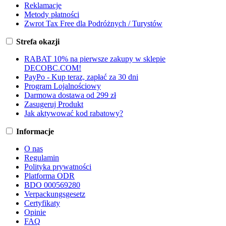
Reklamacje
Metody płatności
Zwrot Tax Free dla Podróżnych / Turystów
Strefa okazji
RABAT 10% na pierwsze zakupy w sklepie
DECOBC.COM!
PayPo - Kup teraz, zapłać za 30 dni
Program Lojalnościowy
Darmowa dostawa od 299 zł
Zasugeruj Produkt
Jak aktywować kod rabatowy?
Informacje
O nas
Regulamin
Polityka prywatności
Platforma ODR
BDO 000569280
Verpackungsgesetz
Certyfikaty
Opinie
FAQ