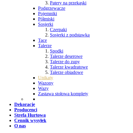
Patery na przekąski
Podgrzewacze
Pojemniki
Półmiski
Sosjerki
Czerpaki
Sosjerki z podstawką
Tace
Talerze
Spodki
Talerze deserowe
Talerze do zupy
Talerze kwadratowe
Talerze obiadowe
Unikaty
Wazony
Wazy
Zastawa stołowa komplety
Dekoracje
Producenci
Strefa Hurtowa
Cennik wysyłek
O nas