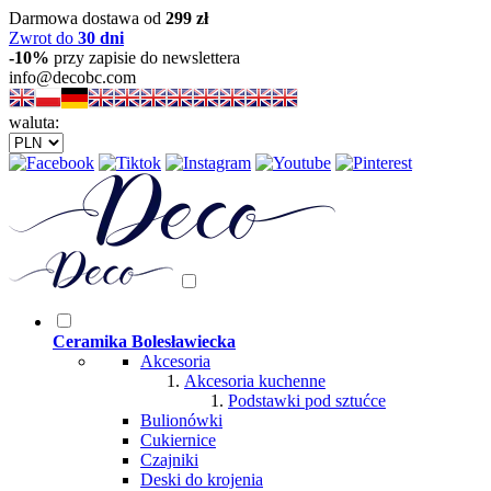
Darmowa dostawa od
299 zł
Zwrot do
30 dni
-10%
przy zapisie do newslettera
info@decobc.com
waluta:
Ceramika Bolesławiecka
Akcesoria
Akcesoria kuchenne
Podstawki pod sztućce
Bulionówki
Cukiernice
Czajniki
Deski do krojenia