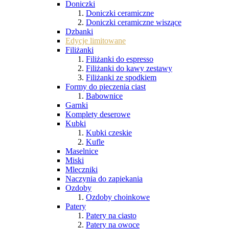
Doniczki
Doniczki ceramiczne
Doniczki ceramiczne wiszące
Dzbanki
Edycje limitowane
Filiżanki
Filiżanki do espresso
Filiżanki do kawy zestawy
Filiżanki ze spodkiem
Formy do pieczenia ciast
Babownice
Garnki
Komplety deserowe
Kubki
Kubki czeskie
Kufle
Maselnice
Miski
Mleczniki
Naczynia do zapiekania
Ozdoby
Ozdoby choinkowe
Patery
Patery na ciasto
Patery na owoce