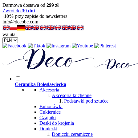
Darmowa dostawa od
299 zł
Zwrot do
30 dni
-10%
przy zapisie do newslettera
info@decobc.com
waluta:
Ceramika Bolesławiecka
Akcesoria
Akcesoria kuchenne
Podstawki pod sztućce
Bulionówki
Cukiernice
Czajniki
Deski do krojenia
Doniczki
Doniczki ceramiczne