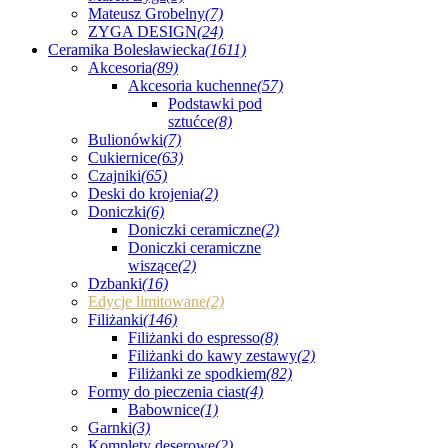
Mateusz Grobelny
(7)
ZYGA DESIGN
(24)
Ceramika Bolesławiecka
(1611)
Akcesoria
(89)
Akcesoria kuchenne
(57)
Podstawki pod
sztućce
(8)
Bulionówki
(7)
Cukiernice
(63)
Czajniki
(65)
Deski do krojenia
(2)
Doniczki
(6)
Doniczki ceramiczne
(2)
Doniczki ceramiczne
wiszące
(2)
Dzbanki
(16)
Edycje limitowane
(2)
Filiżanki
(146)
Filiżanki do espresso
(8)
Filiżanki do kawy zestawy
(2)
Filiżanki ze spodkiem
(82)
Formy do pieczenia ciast
(4)
Babownice
(1)
Garnki
(3)
Komplety deserowe
(2)