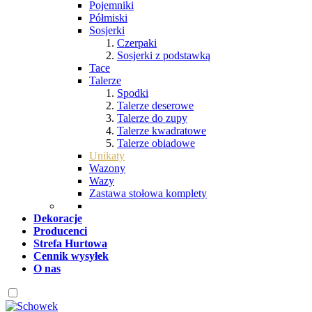
Pojemniki
Półmiski
Sosjerki
Czerpaki
Sosjerki z podstawką
Tace
Talerze
Spodki
Talerze deserowe
Talerze do zupy
Talerze kwadratowe
Talerze obiadowe
Unikaty
Wazony
Wazy
Zastawa stołowa komplety
Dekoracje
Producenci
Strefa Hurtowa
Cennik wysyłek
O nas