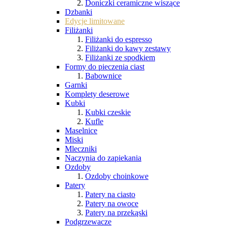
Doniczki ceramiczne wiszące
Dzbanki
Edycje limitowane
Filiżanki
Filiżanki do espresso
Filiżanki do kawy zestawy
Filiżanki ze spodkiem
Formy do pieczenia ciast
Babownice
Garnki
Komplety deserowe
Kubki
Kubki czeskie
Kufle
Maselnice
Miski
Mleczniki
Naczynia do zapiekania
Ozdoby
Ozdoby choinkowe
Patery
Patery na ciasto
Patery na owoce
Patery na przekąski
Podgrzewacze