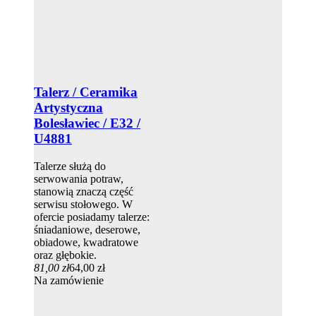
Talerz / Ceramika
Artystyczna
Bolesławiec / E32 /
U4881
Talerze służą do
serwowania potraw,
stanowią znaczą część
serwisu stołowego. W
ofercie posiadamy talerze:
śniadaniowe, deserowe,
obiadowe, kwadratowe
oraz głębokie.
81,00 zł
64,00 zł
Na zamówienie