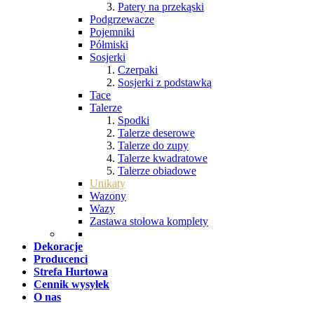
Patery na przekąski
Podgrzewacze
Pojemniki
Półmiski
Sosjerki
Czerpaki
Sosjerki z podstawką
Tace
Talerze
Spodki
Talerze deserowe
Talerze do zupy
Talerze kwadratowe
Talerze obiadowe
Unikaty
Wazony
Wazy
Zastawa stołowa komplety
Dekoracje
Producenci
Strefa Hurtowa
Cennik wysyłek
O nas