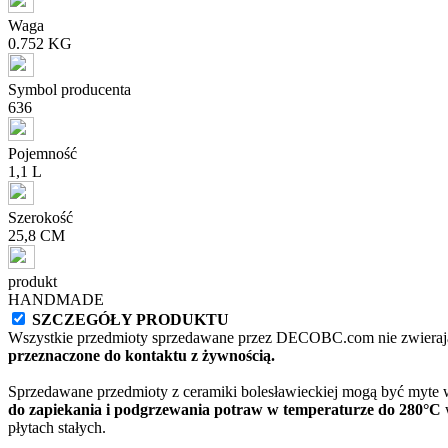
Waga
0.752 KG
Symbol producenta
636
Pojemność
1,1 L
Szerokość
25,8 CM
produkt
HANDMADE
SZCZEGÓŁY PRODUKTU
Wszystkie przedmioty sprzedawane przez DECOBC.com nie zwierają
przeznaczone do kontaktu z żywnością.
Sprzedawane przedmioty z ceramiki bolesławieckiej mogą być myte
do zapiekania i podgrzewania potraw w temperaturze do 280°C
w
płytach stałych.