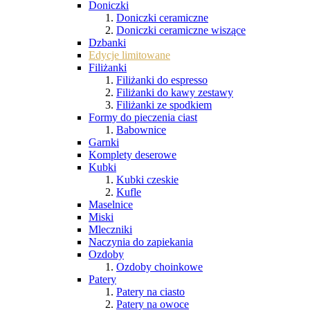
Doniczki
Doniczki ceramiczne
Doniczki ceramiczne wiszące
Dzbanki
Edycje limitowane
Filiżanki
Filiżanki do espresso
Filiżanki do kawy zestawy
Filiżanki ze spodkiem
Formy do pieczenia ciast
Babownice
Garnki
Komplety deserowe
Kubki
Kubki czeskie
Kufle
Maselnice
Miski
Mleczniki
Naczynia do zapiekania
Ozdoby
Ozdoby choinkowe
Patery
Patery na ciasto
Patery na owoce