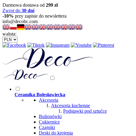
Darmowa dostawa od
299 zł
Zwrot do
30 dni
-10%
przy zapisie do newslettera
info@decobc.com
waluta:
Ceramika Bolesławiecka
Akcesoria
Akcesoria kuchenne
Podstawki pod sztućce
Bulionówki
Cukiernice
Czajniki
Deski do krojenia