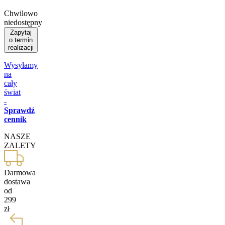
Chwilowo
niedostępny
Zapytaj
o termin
realizacji
Wysyłamy
na
cały
świat
-
Sprawdź
cennik
NASZE
ZALETY
Darmowa
dostawa
od
299
zł