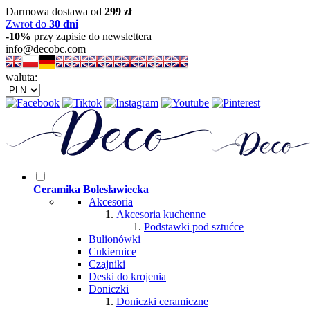
Darmowa dostawa od
299 zł
Zwrot do
30 dni
-10%
przy zapisie do newslettera
info@decobc.com
waluta:
Ceramika Bolesławiecka
Akcesoria
Akcesoria kuchenne
Podstawki pod sztućce
Bulionówki
Cukiernice
Czajniki
Deski do krojenia
Doniczki
Doniczki ceramiczne