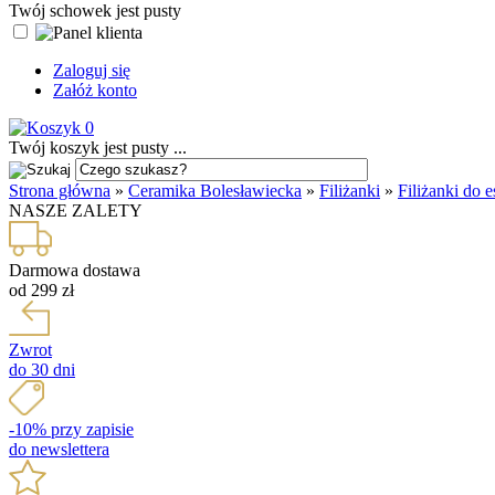
Twój schowek jest pusty
Zaloguj się
Załóż konto
0
Twój koszyk jest pusty ...
Strona główna
»
Ceramika Bolesławiecka
»
Filiżanki
»
Filiżanki do e
NASZE ZALETY
Darmowa dostawa
od 299 zł
Zwrot
do 30 dni
-10% przy zapisie
do newslettera