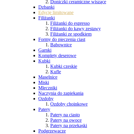
Doniczki ceramiczne wiszące
Dzbanki
Edycje limitowane
Filiżanki
Filiżanki do espresso
Filiżanki do kawy zestawy
Filiżanki ze spodkiem
Formy do pieczenia ciast
Babownice
Garnki
Komplety deserowe
Kubki
Kubki czeskie
Kufle
Maselnice
Miski
Mleczniki
Naczynia do zapiekania
Ozdoby
Ozdoby choinkowe
Patery
Patery na ciasto
Patery na owoce
Patery na przekąski
Podgrzewacze