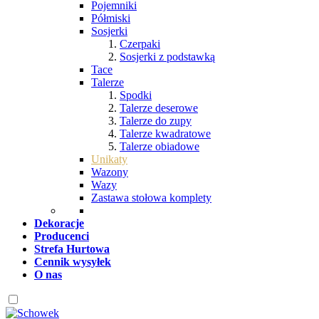
Pojemniki
Półmiski
Sosjerki
Czerpaki
Sosjerki z podstawką
Tace
Talerze
Spodki
Talerze deserowe
Talerze do zupy
Talerze kwadratowe
Talerze obiadowe
Unikaty
Wazony
Wazy
Zastawa stołowa komplety
Dekoracje
Producenci
Strefa Hurtowa
Cennik wysyłek
O nas