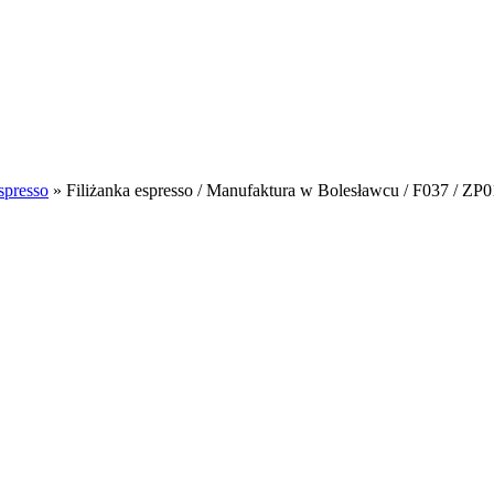
spresso
»
Filiżanka espresso / Manufaktura w Bolesławcu / F037 / ZP0