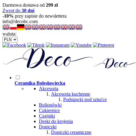
Darmowa dostawa od
299 zł
Zwrot do
30 dni
-10%
przy zapisie do newslettera
info@decobc.com
waluta:
Ceramika Bolesławiecka
Akcesoria
Akcesoria kuchenne
Podstawki pod sztućce
Bulionówki
Cukiernice
Czajniki
Deski do krojenia
Doniczki
Doniczki ceramiczne