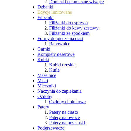
Doniczki ceramiczne wiszące
Dzbanki
Edycje limitowane
Filiżanki
Filiżanki do espresso
Filiżanki do kawy zestawy
Filiżanki ze spodkiem
Formy do pieczenia ciast
Babownice
Garnki
Komplety deserowe
Kubki
Kubki czeskie
Kufle
Maselnice
Miski
Mleczniki
Naczynia do zapiekania
Ozdoby
Ozdoby choinkowe
Patery
Patery na ciasto
Patery na owoce
Patery na przekąski
Podgrzewacze