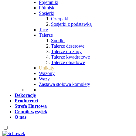
Pojemniki
Półmiski
Sosjerki
Czerpaki
Sosjerki z podstawką
Tace
Talerze
Spodki
Talerze deserowe
Talerze do zupy
Talerze kwadratowe
Talerze obiadowe
Unikaty
Wazony
Wazy
Zastawa stołowa komplety
Dekoracje
Producenci
Strefa Hurtowa
Cennik wysyłek
O nas