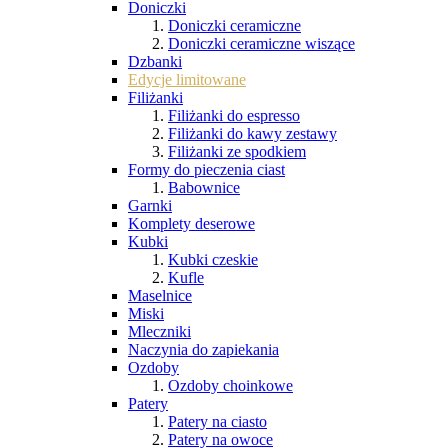
Doniczki
Doniczki ceramiczne
Doniczki ceramiczne wiszące
Dzbanki
Edycje limitowane
Filiżanki
Filiżanki do espresso
Filiżanki do kawy zestawy
Filiżanki ze spodkiem
Formy do pieczenia ciast
Babownice
Garnki
Komplety deserowe
Kubki
Kubki czeskie
Kufle
Maselnice
Miski
Mleczniki
Naczynia do zapiekania
Ozdoby
Ozdoby choinkowe
Patery
Patery na ciasto
Patery na owoce