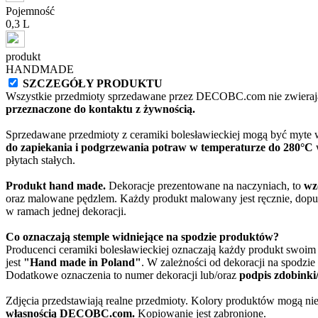
Pojemność
0,3 L
produkt
HANDMADE
SZCZEGÓŁY PRODUKTU
Wszystkie przedmioty sprzedawane przez DECOBC.com nie zwierają
przeznaczone do kontaktu z żywnością.
Sprzedawane przedmioty z ceramiki bolesławieckiej mogą być myte
do zapiekania i podgrzewania potraw w temperaturze do 280°C
w
płytach stałych.
Produkt hand made.
Dekoracje prezentowane na naczyniach, to
wz
oraz malowane pędzlem. Każdy produkt malowany jest ręcznie, dopu
w ramach jednej dekoracji.
Co oznaczają stemple widniejące na spodzie produktów?
Producenci ceramiki bolesławieckiej oznaczają każdy produkt swoi
jest
"Hand made in Poland"
. W zależności od dekoracji na spodzi
Dodatkowe oznaczenia to numer dekoracji lub/oraz
podpis zdobinki
Zdjęcia przedstawiają realne przedmioty. Kolory produktów mogą nie
własnością DECOBC.com.
Kopiowanie jest zabronione.