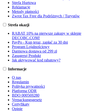
Strefa Hurtowa
Reklamacje
Metody płatności
Zwrot Tax Free dla Podróżnych / Turystów
Strefa okazji
RABAT 10% na pierwsze zakupy w sklepie
DECOBC.COM!
PayPo - Kup teraz, zapłać za 30 dni
Program Lojalnościowy
Darmowa dostawa od 299 zł
Zasugeruj Produkt
Jak aktywować kod rabatowy?
Informacje
O nas
Regulamin
Polityka prywatności
Platforma ODR
BDO 000569280
Verpackungsgesetz
Certyfikaty
Opinie