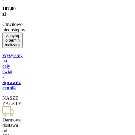
107,00
zł
Chwilowo
niedostępny
Zapytaj
o termin
realizacji
Wysyłamy
na
cały
świat
-
Sprawdź
cennik
NASZE
ZALETY
Darmowa
dostawa
od