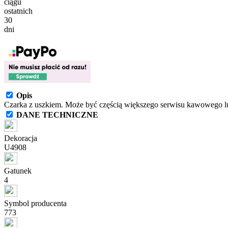
ciągu
ostatnich
30
dni
Opis
Czarka z uszkiem. Może być częścią większego serwisu kawowego l
DANE TECHNICZNE
Dekoracja
U4908
Gatunek
4
Symbol producenta
773