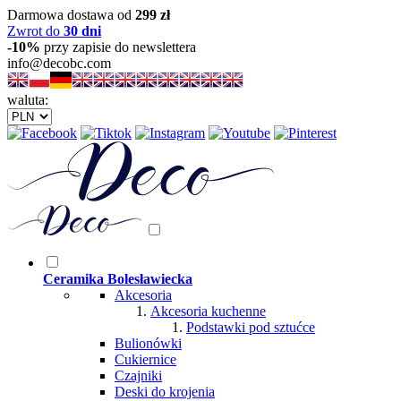
Darmowa dostawa od
299 zł
Zwrot do
30 dni
-10%
przy zapisie do newslettera
info@decobc.com
waluta:
Ceramika Bolesławiecka
Akcesoria
Akcesoria kuchenne
Podstawki pod sztućce
Bulionówki
Cukiernice
Czajniki
Deski do krojenia