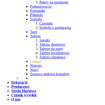
Patery na przekąski
Podgrzewacze
Pojemniki
Półmiski
Sosjerki
Czerpaki
Sosjerki z podstawką
Tace
Talerze
Spodki
Talerze deserowe
Talerze do zupy
Talerze kwadratowe
Talerze obiadowe
Unikaty
Wazony
Wazy
Zastawa stołowa komplety
Dekoracje
Producenci
Strefa Hurtowa
Cennik wysyłek
O nas