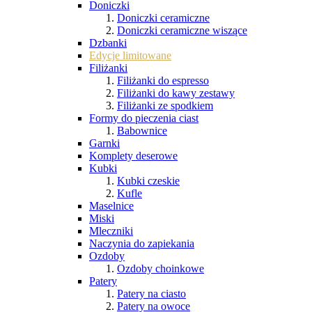
Doniczki
Doniczki ceramiczne
Doniczki ceramiczne wiszące
Dzbanki
Edycje limitowane
Filiżanki
Filiżanki do espresso
Filiżanki do kawy zestawy
Filiżanki ze spodkiem
Formy do pieczenia ciast
Babownice
Garnki
Komplety deserowe
Kubki
Kubki czeskie
Kufle
Maselnice
Miski
Mleczniki
Naczynia do zapiekania
Ozdoby
Ozdoby choinkowe
Patery
Patery na ciasto
Patery na owoce