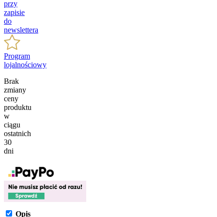
przy
zapisie
do
newslettera
Program
lojalnościowy
Brak
zmiany
ceny
produktu
w
ciągu
ostatnich
30
dni
Opis