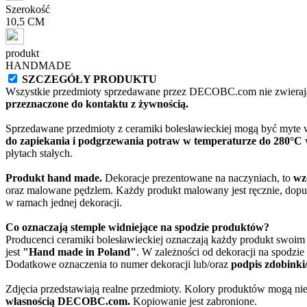
Szerokość
10,5 CM
produkt
HANDMADE
SZCZEGÓŁY PRODUKTU
Wszystkie przedmioty sprzedawane przez DECOBC.com nie zwierają
przeznaczone do kontaktu z żywnością.
Sprzedawane przedmioty z ceramiki bolesławieckiej mogą być myte
do zapiekania i podgrzewania potraw w temperaturze do 280°C
w
płytach stałych.
Produkt hand made.
Dekoracje prezentowane na naczyniach, to
wz
oraz malowane pędzlem. Każdy produkt malowany jest ręcznie, dopu
w ramach jednej dekoracji.
Co oznaczają stemple widniejące na spodzie produktów?
Producenci ceramiki bolesławieckiej oznaczają każdy produkt swoi
jest
"Hand made in Poland"
. W zależności od dekoracji na spodzi
Dodatkowe oznaczenia to numer dekoracji lub/oraz
podpis zdobinki
Zdjęcia przedstawiają realne przedmioty. Kolory produktów mogą nie
własnością DECOBC.com.
Kopiowanie jest zabronione.