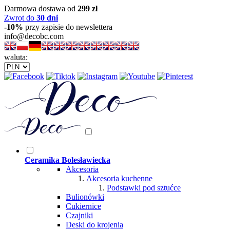
Darmowa dostawa od
299 zł
Zwrot do
30 dni
-10%
przy zapisie do newslettera
info@decobc.com
waluta:
Ceramika Bolesławiecka
Akcesoria
Akcesoria kuchenne
Podstawki pod sztućce
Bulionówki
Cukiernice
Czajniki
Deski do krojenia