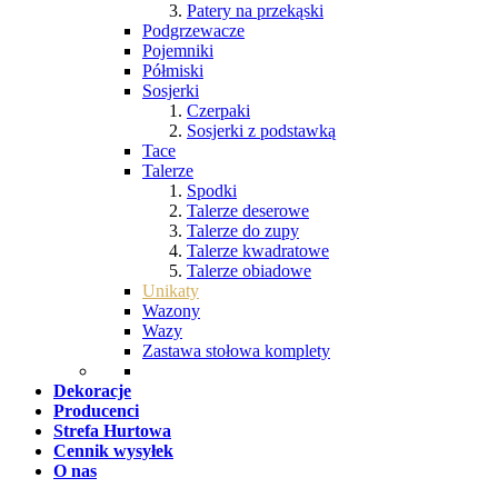
Patery na przekąski
Podgrzewacze
Pojemniki
Półmiski
Sosjerki
Czerpaki
Sosjerki z podstawką
Tace
Talerze
Spodki
Talerze deserowe
Talerze do zupy
Talerze kwadratowe
Talerze obiadowe
Unikaty
Wazony
Wazy
Zastawa stołowa komplety
Dekoracje
Producenci
Strefa Hurtowa
Cennik wysyłek
O nas