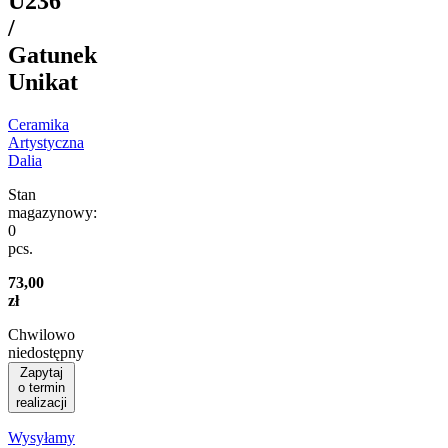
U236
/
Gatunek
Unikat
Ceramika
Artystyczna
Dalia
Stan
magazynowy:
0
pcs.
73,00
zł
Chwilowo
niedostępny
Zapytaj
o termin
realizacji
Wysyłamy