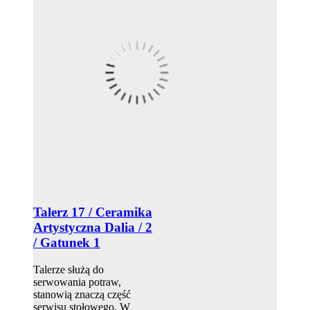
Talerz 17 / Ceramika
Artystyczna Dalia / 2
/ Gatunek 1
Talerze służą do
serwowania potraw,
stanowią znaczą część
serwisu stołowego. W