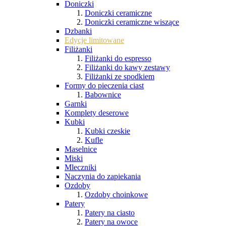
Doniczki
Doniczki ceramiczne
Doniczki ceramiczne wiszące
Dzbanki
Edycje limitowane
Filiżanki
Filiżanki do espresso
Filiżanki do kawy zestawy
Filiżanki ze spodkiem
Formy do pieczenia ciast
Babownice
Garnki
Komplety deserowe
Kubki
Kubki czeskie
Kufle
Maselnice
Miski
Mleczniki
Naczynia do zapiekania
Ozdoby
Ozdoby choinkowe
Patery
Patery na ciasto
Patery na owoce