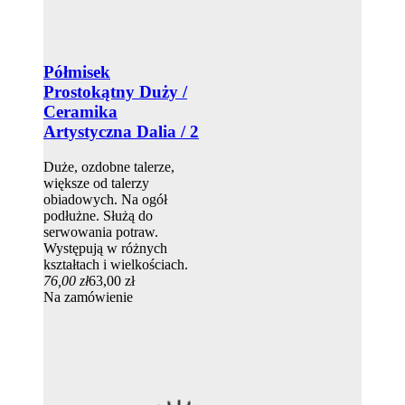
Półmisek
Prostokątny Duży /
Ceramika
Artystyczna Dalia / 2
Duże, ozdobne talerze,
większe od talerzy
obiadowych. Na ogół
podłużne. Służą do
serwowania potraw.
Występują w różnych
kształtach i wielkościach.
76,00 zł
63,00 zł
Na zamówienie