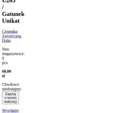
U265
/
Gatunek
Unikat
Ceramika
Artystyczna
Dalia
Stan
magazynowy:
0
pcs.
68,00
zł
Chwilowo
niedostępny
Zapytaj
o termin
realizacji
Wysyłamy