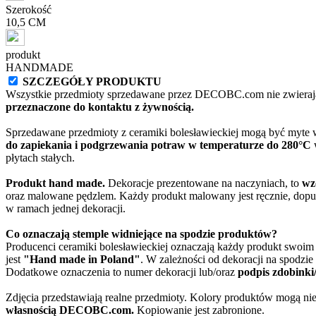
Szerokość
10,5 CM
produkt
HANDMADE
SZCZEGÓŁY PRODUKTU
Wszystkie przedmioty sprzedawane przez DECOBC.com nie zwierają
przeznaczone do kontaktu z żywnością.
Sprzedawane przedmioty z ceramiki bolesławieckiej mogą być myte
do zapiekania i podgrzewania potraw w temperaturze do 280°C
w
płytach stałych.
Produkt hand made.
Dekoracje prezentowane na naczyniach, to
wz
oraz malowane pędzlem. Każdy produkt malowany jest ręcznie, dopu
w ramach jednej dekoracji.
Co oznaczają stemple widniejące na spodzie produktów?
Producenci ceramiki bolesławieckiej oznaczają każdy produkt swoi
jest
"Hand made in Poland"
. W zależności od dekoracji na spodzi
Dodatkowe oznaczenia to numer dekoracji lub/oraz
podpis zdobinki
Zdjęcia przedstawiają realne przedmioty. Kolory produktów mogą nie
własnością DECOBC.com.
Kopiowanie jest zabronione.