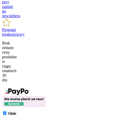
przy
zapisie
do
newslettera
Program
lojalnościowy
Brak
zmiany
ceny
produktu
w
ciągu
ostatnich
30
dni
Opis