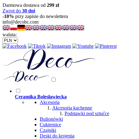
Darmowa dostawa od
299 zł
Zwrot do
30 dni
-10%
przy zapisie do newslettera
info@decobc.com
waluta:
Ceramika Bolesławiecka
Akcesoria
Akcesoria kuchenne
Podstawki pod sztućce
Bulionówki
Cukiernice
Czajniki
Deski do krojenia