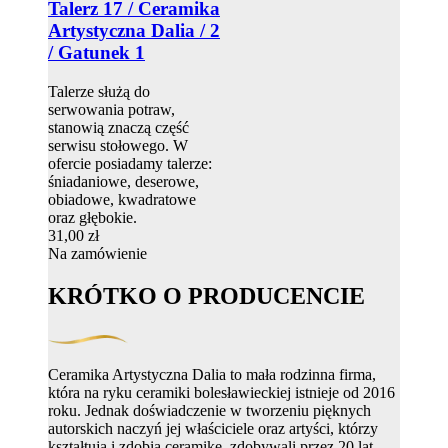
Talerz 17 / Ceramika
Artystyczna Dalia / 2
/ Gatunek 1
Talerze służą do
serwowania potraw,
stanowią znaczą część
serwisu stołowego. W
ofercie posiadamy talerze:
śniadaniowe, deserowe,
obiadowe, kwadratowe
oraz głębokie.
31,00 zł
Na zamówienie
KRÓTKO O PRODUCENCIE
Ceramika Artystyczna Dalia to mała rodzinna firma,
która na ryku ceramiki bolesławieckiej istnieje od 2016
roku. Jednak doświadczenie w tworzeniu pięknych
autorskich naczyń jej właściciele oraz artyści, którzy
kształtują i zdobią ceramikę, zdobywali przez 20 lat.