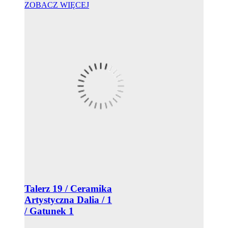
ZOBACZ WIĘCEJ
Talerz 19 / Ceramika
Artystyczna Dalia / 1
/ Gatunek 1