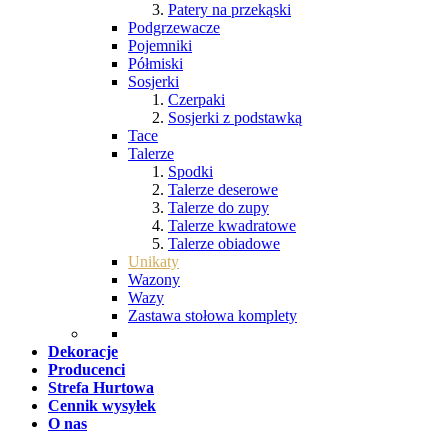
Patery na przekąski
Podgrzewacze
Pojemniki
Półmiski
Sosjerki
Czerpaki
Sosjerki z podstawką
Tace
Talerze
Spodki
Talerze deserowe
Talerze do zupy
Talerze kwadratowe
Talerze obiadowe
Unikaty
Wazony
Wazy
Zastawa stołowa komplety
Dekoracje
Producenci
Strefa Hurtowa
Cennik wysyłek
O nas