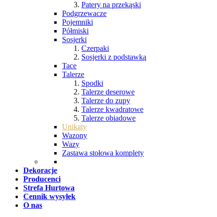
Patery na przekąski
Podgrzewacze
Pojemniki
Półmiski
Sosjerki
Czerpaki
Sosjerki z podstawką
Tace
Talerze
Spodki
Talerze deserowe
Talerze do zupy
Talerze kwadratowe
Talerze obiadowe
Unikaty
Wazony
Wazy
Zastawa stołowa komplety
Dekoracje
Producenci
Strefa Hurtowa
Cennik wysyłek
O nas