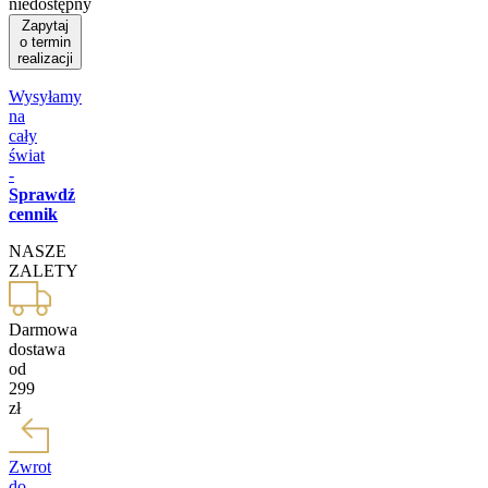
niedostępny
Zapytaj
o termin
realizacji
Wysyłamy
na
cały
świat
-
Sprawdź
cennik
NASZE
ZALETY
Darmowa
dostawa
od
299
zł
Zwrot
do