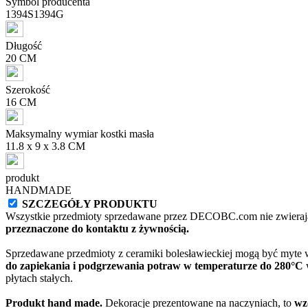
Symbol producenta
1394S1394G
Długość
20 CM
Szerokość
16 CM
Maksymalny wymiar kostki masła
11.8 x 9 x 3.8 CM
produkt
HANDMADE
SZCZEGÓŁY PRODUKTU
Wszystkie przedmioty sprzedawane przez DECOBC.com nie zwierają
przeznaczone do kontaktu z żywnością.
Sprzedawane przedmioty z ceramiki bolesławieckiej mogą być myte
do zapiekania i podgrzewania potraw w temperaturze do 280°C
w
płytach stałych.
Produkt hand made.
Dekoracje prezentowane na naczyniach, to
wz