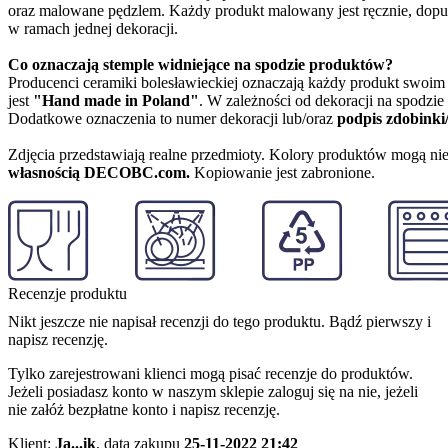
oraz malowane pędzlem. Każdy produkt malowany jest ręcznie, dopu
w ramach jednej dekoracji.
Co oznaczają stemple widniejące na spodzie produktów?
Producenci ceramiki bolesławieckiej oznaczają każdy produkt swoi
jest
"Hand made in Poland"
. W zależności od dekoracji na spodzi
Dodatkowe oznaczenia to numer dekoracji lub/oraz
podpis zdobinki
Zdjęcia przedstawiają realne przedmioty. Kolory produktów mogą nie
własnością DECOBC.com.
Kopiowanie jest zabronione.
Recenzje produktu
Nikt jeszcze nie napisał recenzji do tego produktu. Bądź pierwszy i
napisz recenzję.
Tylko zarejestrowani klienci mogą pisać recenzje do produktów.
Jeżeli posiadasz konto w naszym sklepie zaloguj się na nie, jeżeli
nie załóż bezpłatne konto i napisz recenzję.
Klient:
Ja...ik
,
data zakupu
25-11-2022 21:42