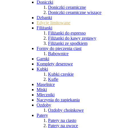
Doniczki
Doniczki ceramiczne
Doniczki ceramiczne wiszące
Dzbanki
Edycje limitowane
Filiżanki
Filiżanki do espresso
Filiżanki do kawy zestawy
Filiżanki ze spodkiem
Formy do pieczenia ciast
Babownice
Garnki
Komplety deserowe
Kubki
Kubki czeskie
Kufle
Maselnice
Miski
Mleczniki
Naczynia do zapiekania
Ozdoby
Ozdoby choinkowe
Patery
Patery na ciasto
Patery na owoce