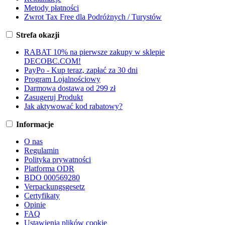
Metody płatności
Zwrot Tax Free dla Podróżnych / Turystów
Strefa okazji
RABAT 10% na pierwsze zakupy w sklepie
DECOBC.COM!
PayPo - Kup teraz, zapłać za 30 dni
Program Lojalnościowy
Darmowa dostawa od 299 zł
Zasugeruj Produkt
Jak aktywować kod rabatowy?
Informacje
O nas
Regulamin
Polityka prywatności
Platforma ODR
BDO 000569280
Verpackungsgesetz
Certyfikaty
Opinie
FAQ
Ustawienia plików cookie