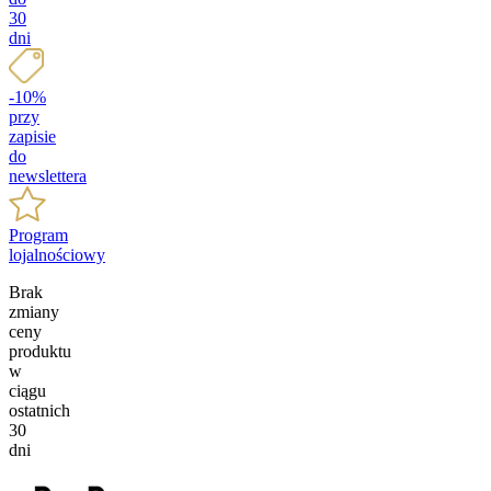
30
dni
-10%
przy
zapisie
do
newslettera
Program
lojalnościowy
Brak
zmiany
ceny
produktu
w
ciągu
ostatnich
30
dni