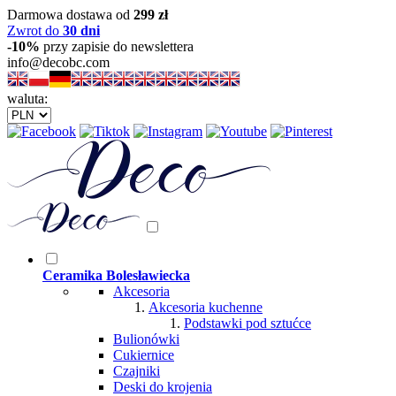
Darmowa dostawa od
299 zł
Zwrot do
30 dni
-10%
przy zapisie do newslettera
info@decobc.com
waluta:
Ceramika Bolesławiecka
Akcesoria
Akcesoria kuchenne
Podstawki pod sztućce
Bulionówki
Cukiernice
Czajniki
Deski do krojenia