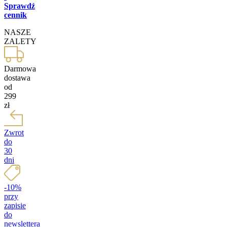
Sprawdź
cennik
NASZE
ZALETY
Darmowa
dostawa
od
299
zł
Zwrot
do
30
dni
-10%
przy
zapisie
do
newslettera