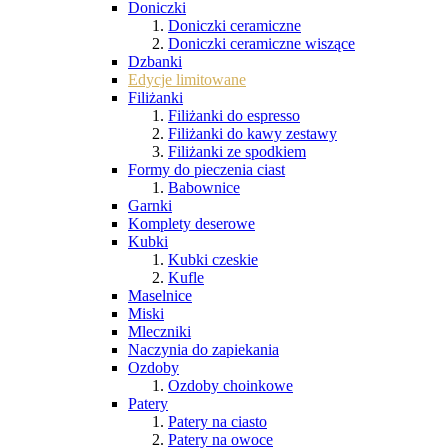
Doniczki
Doniczki ceramiczne
Doniczki ceramiczne wiszące
Dzbanki
Edycje limitowane
Filiżanki
Filiżanki do espresso
Filiżanki do kawy zestawy
Filiżanki ze spodkiem
Formy do pieczenia ciast
Babownice
Garnki
Komplety deserowe
Kubki
Kubki czeskie
Kufle
Maselnice
Miski
Mleczniki
Naczynia do zapiekania
Ozdoby
Ozdoby choinkowe
Patery
Patery na ciasto
Patery na owoce