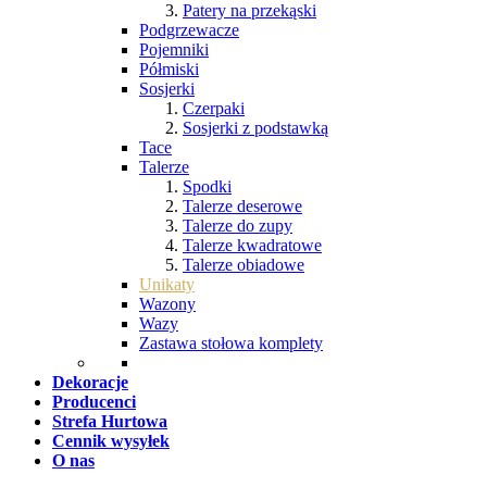
Patery na przekąski
Podgrzewacze
Pojemniki
Półmiski
Sosjerki
Czerpaki
Sosjerki z podstawką
Tace
Talerze
Spodki
Talerze deserowe
Talerze do zupy
Talerze kwadratowe
Talerze obiadowe
Unikaty
Wazony
Wazy
Zastawa stołowa komplety
Dekoracje
Producenci
Strefa Hurtowa
Cennik wysyłek
O nas