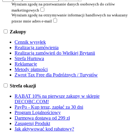
Wyrażam zgodę na przetwarzanie danych osobowych do celów
marketingowych
Wyrażam zgodę na otrzymywanie informacji handlowych na wskazany
przeze mnie adres e-mail
Zakupy
Cennik wysyłek
Realizacja zamówienia
Realizacja zamówień do Wielkiej Brytanii
Strefa Hurtowa
Reklamacje
Metody płatności
Zwrot Tax Free dla Podróżnych / Turystów
Strefa okazji
RABAT 10% na pierwsze zakupy w sklepie
DECOBC.COM!
PayPo - Kup teraz, zapłać za 30 dni
Program Lojalnościowy
Darmowa dostawa od 299 zł
Zasugeruj Produkt
Jak aktywować kod rabatowy?