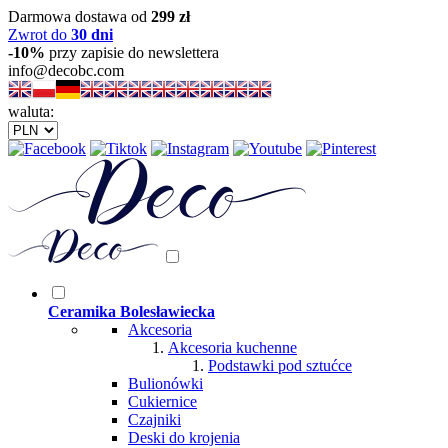
Darmowa dostawa od
299 zł
Zwrot do
30 dni
-10%
przy zapisie do newslettera
info@decobc.com
waluta:
Ceramika Bolesławiecka
Akcesoria
Akcesoria kuchenne
Podstawki pod sztućce
Bulionówki
Cukiernice
Czajniki
Deski do krojenia