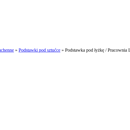
uchenne
»
Podstawki pod sztućce
»
Podstawka pod łyżkę / Pracownia L