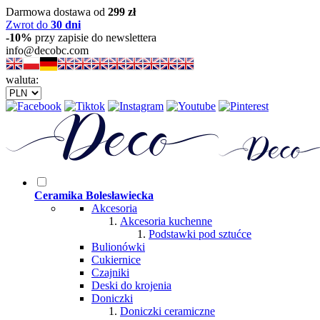
Darmowa dostawa od
299 zł
Zwrot do
30 dni
-10%
przy zapisie do newslettera
info@decobc.com
waluta:
Ceramika Bolesławiecka
Akcesoria
Akcesoria kuchenne
Podstawki pod sztućce
Bulionówki
Cukiernice
Czajniki
Deski do krojenia
Doniczki
Doniczki ceramiczne