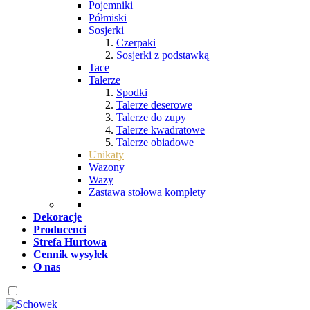
Pojemniki
Półmiski
Sosjerki
Czerpaki
Sosjerki z podstawką
Tace
Talerze
Spodki
Talerze deserowe
Talerze do zupy
Talerze kwadratowe
Talerze obiadowe
Unikaty
Wazony
Wazy
Zastawa stołowa komplety
Dekoracje
Producenci
Strefa Hurtowa
Cennik wysyłek
O nas