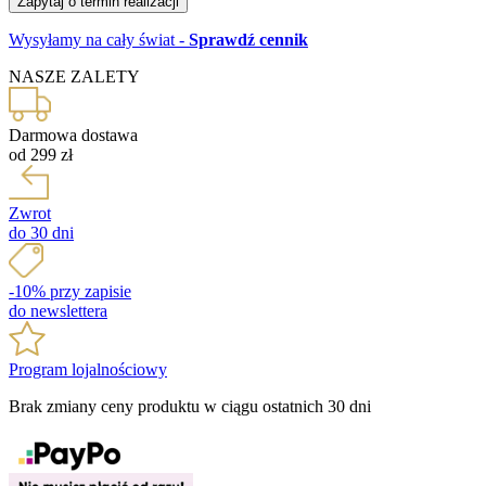
Zapytaj o termin realizacji
Wysyłamy na cały świat
-
Sprawdź cennik
NASZE ZALETY
Darmowa dostawa
od 299 zł
Zwrot
do 30 dni
-10% przy zapisie
do newslettera
Program lojalnościowy
Brak zmiany ceny produktu w ciągu ostatnich 30 dni