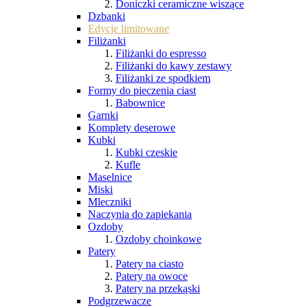
Doniczki ceramiczne wiszące
Dzbanki
Edycje limitowane
Filiżanki
Filiżanki do espresso
Filiżanki do kawy zestawy
Filiżanki ze spodkiem
Formy do pieczenia ciast
Babownice
Garnki
Komplety deserowe
Kubki
Kubki czeskie
Kufle
Maselnice
Miski
Mleczniki
Naczynia do zapiekania
Ozdoby
Ozdoby choinkowe
Patery
Patery na ciasto
Patery na owoce
Patery na przekąski
Podgrzewacze