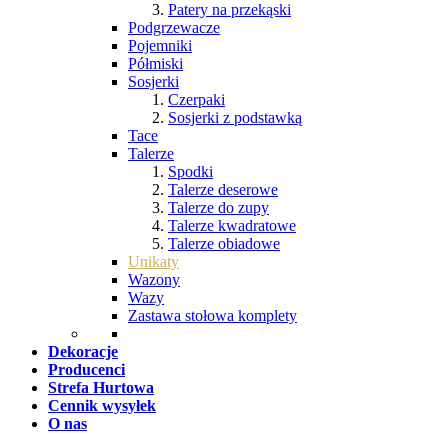
Patery na przekąski
Podgrzewacze
Pojemniki
Półmiski
Sosjerki
Czerpaki
Sosjerki z podstawką
Tace
Talerze
Spodki
Talerze deserowe
Talerze do zupy
Talerze kwadratowe
Talerze obiadowe
Unikaty
Wazony
Wazy
Zastawa stołowa komplety
Dekoracje
Producenci
Strefa Hurtowa
Cennik wysyłek
O nas