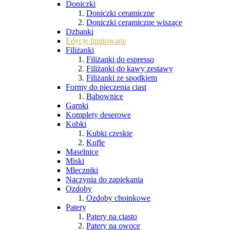
Doniczki
Doniczki ceramiczne
Doniczki ceramiczne wiszące
Dzbanki
Edycje limitowane
Filiżanki
Filiżanki do espresso
Filiżanki do kawy zestawy
Filiżanki ze spodkiem
Formy do pieczenia ciast
Babownice
Garnki
Komplety deserowe
Kubki
Kubki czeskie
Kufle
Maselnice
Miski
Mleczniki
Naczynia do zapiekania
Ozdoby
Ozdoby choinkowe
Patery
Patery na ciasto
Patery na owoce