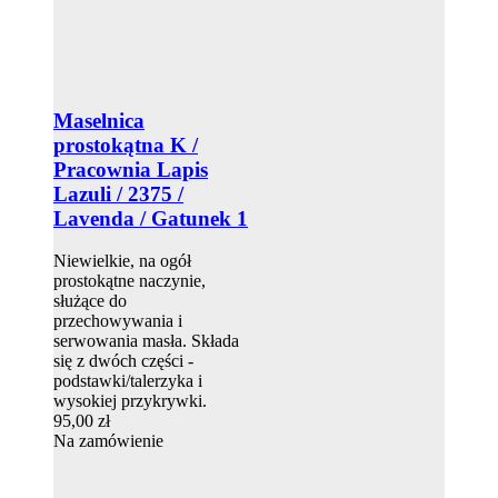
Maselnica
prostokątna K /
Pracownia Lapis
Lazuli / 2375 /
Lavenda / Gatunek 1
Niewielkie, na ogół
prostokątne naczynie,
służące do
przechowywania i
serwowania masła. Składa
się z dwóch części -
podstawki/talerzyka i
wysokiej przykrywki.
95,00 zł
Na zamówienie