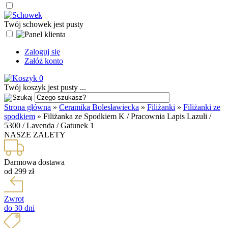
Twój schowek jest pusty
Zaloguj się
Załóż konto
0
Twój koszyk jest pusty ...
Strona główna
»
Ceramika Bolesławiecka
»
Filiżanki
»
Filiżanki ze
spodkiem
»
Filiżanka ze Spodkiem K / Pracownia Lapis Lazuli /
5300 / Lavenda / Gatunek 1
NASZE ZALETY
Darmowa dostawa
od 299 zł
Zwrot
do 30 dni