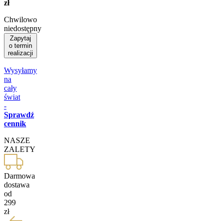
zł
Chwilowo
niedostępny
Zapytaj
o termin
realizacji
Wysyłamy
na
cały
świat
-
Sprawdź
cennik
NASZE
ZALETY
Darmowa
dostawa
od
299
zł