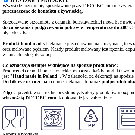
SZCZEGÓŁY PRODUKTU
Wszystkie przedmioty sprzedawane przez DECOBC.com nie zwierają
przeznaczone do kontaktu z żywnością.
Sprzedawane przedmioty z ceramiki bolesławieckiej mogą być myte
do zapiekania i podgrzewania potraw w temperaturze do 280°C
w
płytach stałych.
Produkt hand made.
Dekoracje prezentowane na naczyniach, to
wz
oraz malowane pędzlem. Każdy produkt malowany jest ręcznie, dopu
w ramach jednej dekoracji.
Co oznaczają stemple widniejące na spodzie produktów?
Producenci ceramiki bolesławieckiej oznaczają każdy produkt swoi
jest
"Hand made in Poland"
. W zależności od dekoracji na spodzi
Dodatkowe oznaczenia to numer dekoracji lub/oraz
podpis zdobinki
Zdjęcia przedstawiają realne przedmioty. Kolory produktów mogą nie
własnością DECOBC.com.
Kopiowanie jest zabronione.
Recenzje produktu