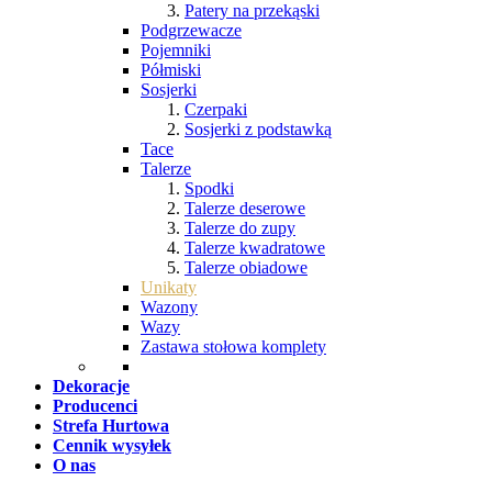
Patery na przekąski
Podgrzewacze
Pojemniki
Półmiski
Sosjerki
Czerpaki
Sosjerki z podstawką
Tace
Talerze
Spodki
Talerze deserowe
Talerze do zupy
Talerze kwadratowe
Talerze obiadowe
Unikaty
Wazony
Wazy
Zastawa stołowa komplety
Dekoracje
Producenci
Strefa Hurtowa
Cennik wysyłek
O nas