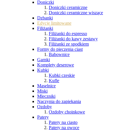
Doniczki
Doniczki ceramiczne
Doniczki ceramiczne wiszące
Dzbanki
Edycje limitowane
Filiżanki
Filiżanki do espresso
Filiżanki do kawy zestawy
Filiżanki ze spodkiem
Formy do pieczenia ciast
Babownice
Garnki
Komplety deserowe
Kubki
Kubki czeskie
Kufle
Maselnice
Miski
Mleczniki
Naczynia do zapiekania
Ozdoby
Ozdoby choinkowe
Patery
Patery na ciasto
Patery na owoce