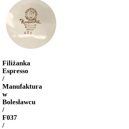
Filiżanka
Espresso
/
Manufaktura
w
Bolesławcu
/
F037
/