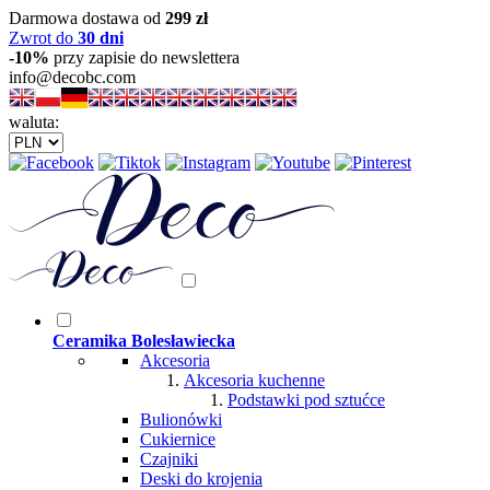
Darmowa dostawa od
299 zł
Zwrot do
30 dni
-10%
przy zapisie do newslettera
info@decobc.com
waluta:
Ceramika Bolesławiecka
Akcesoria
Akcesoria kuchenne
Podstawki pod sztućce
Bulionówki
Cukiernice
Czajniki
Deski do krojenia