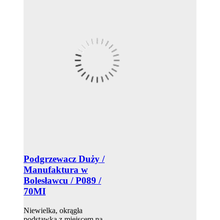
Podgrzewacz Duży /
Manufaktura w
Bolesławcu / P089 /
70MI
Niewielka, okrągła
podstawka z miejscem na