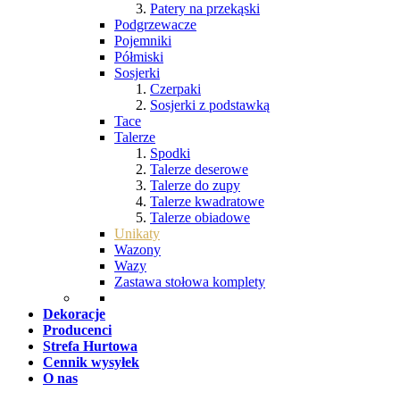
Patery na przekąski
Podgrzewacze
Pojemniki
Półmiski
Sosjerki
Czerpaki
Sosjerki z podstawką
Tace
Talerze
Spodki
Talerze deserowe
Talerze do zupy
Talerze kwadratowe
Talerze obiadowe
Unikaty
Wazony
Wazy
Zastawa stołowa komplety
Dekoracje
Producenci
Strefa Hurtowa
Cennik wysyłek
O nas