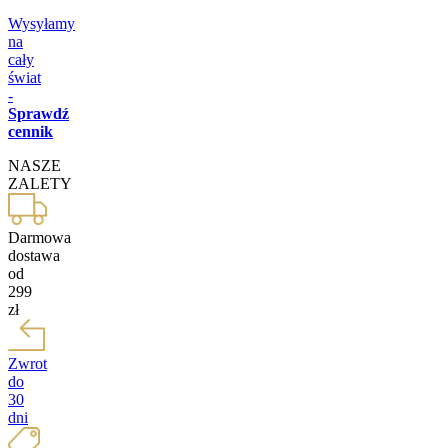
Wysyłamy
na
cały
świat
-
Sprawdź
cennik
NASZE
ZALETY
Darmowa
dostawa
od
299
zł
Zwrot
do
30
dni