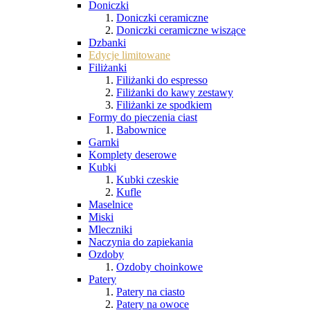
Doniczki
Doniczki ceramiczne
Doniczki ceramiczne wiszące
Dzbanki
Edycje limitowane
Filiżanki
Filiżanki do espresso
Filiżanki do kawy zestawy
Filiżanki ze spodkiem
Formy do pieczenia ciast
Babownice
Garnki
Komplety deserowe
Kubki
Kubki czeskie
Kufle
Maselnice
Miski
Mleczniki
Naczynia do zapiekania
Ozdoby
Ozdoby choinkowe
Patery
Patery na ciasto
Patery na owoce