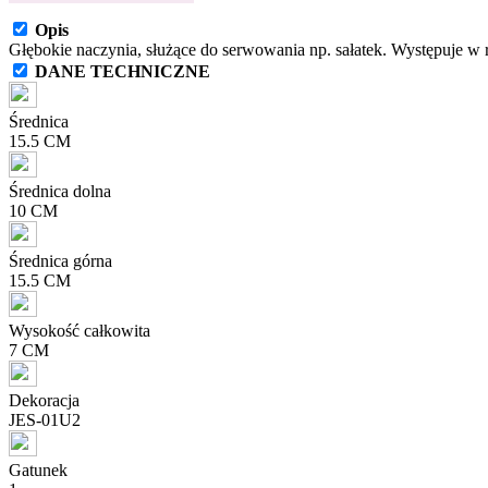
Opis
Głębokie naczynia, służące do serwowania np. sałatek. Występuje w r
DANE TECHNICZNE
Średnica
15.5 CM
Średnica dolna
10 CM
Średnica górna
15.5 CM
Wysokość całkowita
7 CM
Dekoracja
JES-01U2
Gatunek