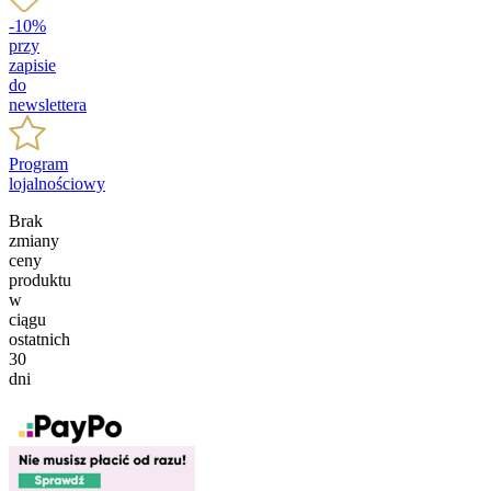
-10%
przy
zapisie
do
newslettera
Program
lojalnościowy
Brak
zmiany
ceny
produktu
w
ciągu
ostatnich
30
dni