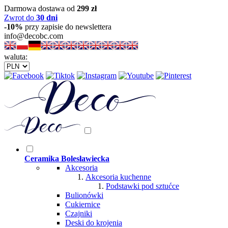
Darmowa dostawa od
299 zł
Zwrot do
30 dni
-10%
przy zapisie do newslettera
info@decobc.com
waluta:
Ceramika Bolesławiecka
Akcesoria
Akcesoria kuchenne
Podstawki pod sztućce
Bulionówki
Cukiernice
Czajniki
Deski do krojenia