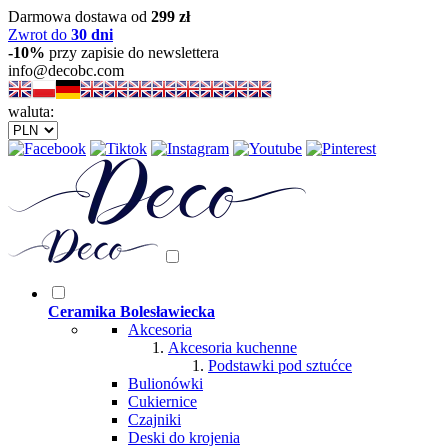
Darmowa dostawa od
299 zł
Zwrot do
30 dni
-10%
przy zapisie do newslettera
info@decobc.com
waluta:
Ceramika Bolesławiecka
Akcesoria
Akcesoria kuchenne
Podstawki pod sztućce
Bulionówki
Cukiernice
Czajniki
Deski do krojenia