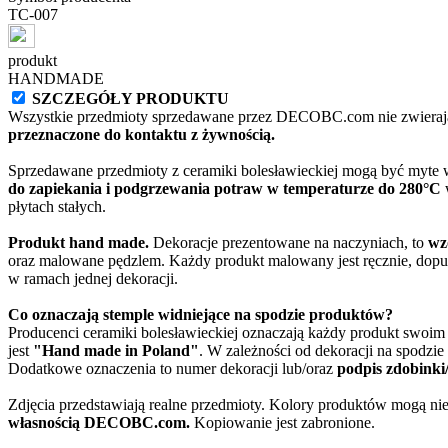
TC-007
produkt
HANDMADE
SZCZEGÓŁY PRODUKTU
Wszystkie przedmioty sprzedawane przez DECOBC.com nie zwierają
przeznaczone do kontaktu z żywnością.
Sprzedawane przedmioty z ceramiki bolesławieckiej mogą być myte
do zapiekania i podgrzewania potraw w temperaturze do 280°C
w
płytach stałych.
Produkt hand made.
Dekoracje prezentowane na naczyniach, to
wz
oraz malowane pędzlem. Każdy produkt malowany jest ręcznie, dopu
w ramach jednej dekoracji.
Co oznaczają stemple widniejące na spodzie produktów?
Producenci ceramiki bolesławieckiej oznaczają każdy produkt swoi
jest
"Hand made in Poland"
. W zależności od dekoracji na spodzi
Dodatkowe oznaczenia to numer dekoracji lub/oraz
podpis zdobinki
Zdjęcia przedstawiają realne przedmioty. Kolory produktów mogą nie
własnością DECOBC.com.
Kopiowanie jest zabronione.