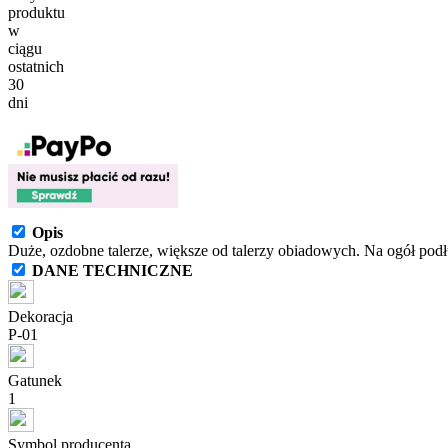
produktu
w
ciągu
ostatnich
30
dni
Opis
Duże, ozdobne talerze, większe od talerzy obiadowych. Na ogół podł
DANE TECHNICZNE
Dekoracja
P-01
Gatunek
1
Symbol producenta