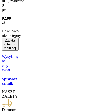
magazynowy:
0
pcs.
92,00
zł
Chwilowo
niedostępny
Zapytaj
o termin
realizacji
Wysyłamy
na
cały
świat
-
Sprawdź
cennik
NASZE
ZALETY
Darmowa