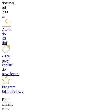
dostawa
od
299
zł
Zwrot
do
30
dni
-10%
przy
zapisie
do
newslettera
Program
lojalnościowy
Brak
zmiany
ceny