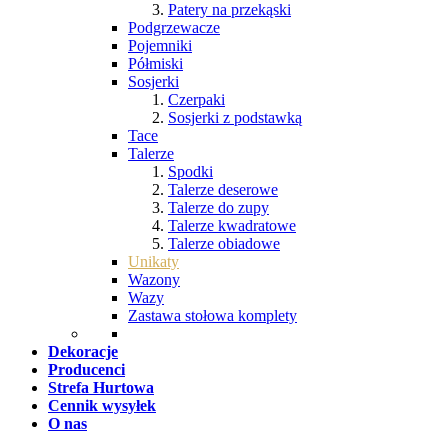
Patery na przekąski
Podgrzewacze
Pojemniki
Półmiski
Sosjerki
Czerpaki
Sosjerki z podstawką
Tace
Talerze
Spodki
Talerze deserowe
Talerze do zupy
Talerze kwadratowe
Talerze obiadowe
Unikaty
Wazony
Wazy
Zastawa stołowa komplety
Dekoracje
Producenci
Strefa Hurtowa
Cennik wysyłek
O nas