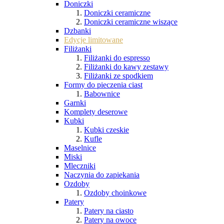
Doniczki
Doniczki ceramiczne
Doniczki ceramiczne wiszące
Dzbanki
Edycje limitowane
Filiżanki
Filiżanki do espresso
Filiżanki do kawy zestawy
Filiżanki ze spodkiem
Formy do pieczenia ciast
Babownice
Garnki
Komplety deserowe
Kubki
Kubki czeskie
Kufle
Maselnice
Miski
Mleczniki
Naczynia do zapiekania
Ozdoby
Ozdoby choinkowe
Patery
Patery na ciasto
Patery na owoce