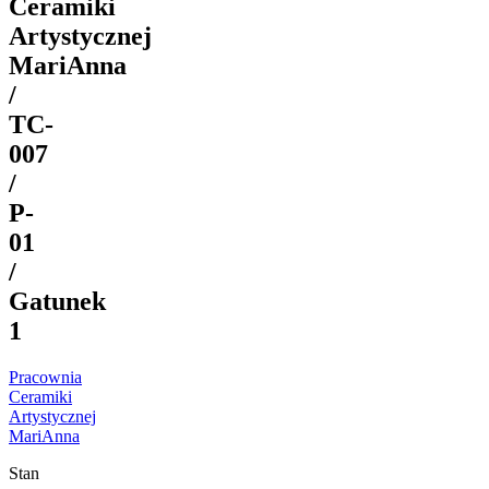
Ceramiki
Artystycznej
MariAnna
/
TC-
007
/
P-
01
/
Gatunek
1
Pracownia
Ceramiki
Artystycznej
MariAnna
Stan