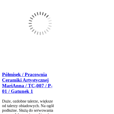
Półmisek / Pracownia
Ceramiki Artystycznej
MariAnna / TC-007 / P-
01 / Gatunek 1
Duże, ozdobne talerze, większe
od talerzy obiadowych. Na ogół
podłużne. Służą do serwowania