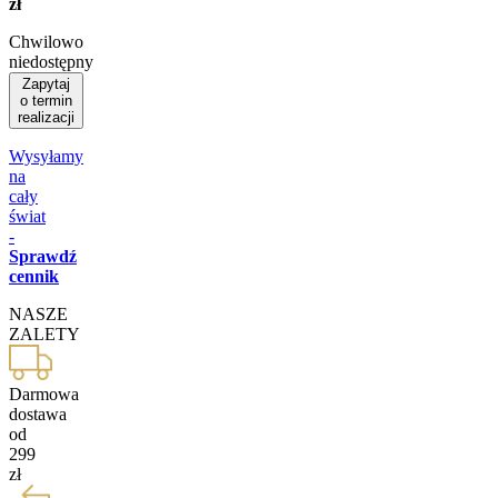
zł
Chwilowo
niedostępny
Zapytaj
o termin
realizacji
Wysyłamy
na
cały
świat
-
Sprawdź
cennik
NASZE
ZALETY
Darmowa
dostawa
od
299
zł