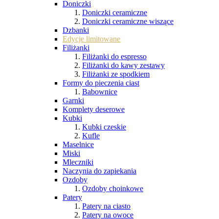
Doniczki
Doniczki ceramiczne
Doniczki ceramiczne wiszące
Dzbanki
Edycje limitowane
Filiżanki
Filiżanki do espresso
Filiżanki do kawy zestawy
Filiżanki ze spodkiem
Formy do pieczenia ciast
Babownice
Garnki
Komplety deserowe
Kubki
Kubki czeskie
Kufle
Maselnice
Miski
Mleczniki
Naczynia do zapiekania
Ozdoby
Ozdoby choinkowe
Patery
Patery na ciasto
Patery na owoce