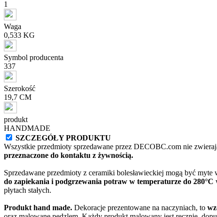
1
Waga
0,533 KG
Symbol producenta
337
Szerokość
19,7 CM
produkt
HANDMADE
SZCZEGÓŁY PRODUKTU
Wszystkie przedmioty sprzedawane przez DECOBC.com nie zwierają
przeznaczone do kontaktu z żywnością.
Sprzedawane przedmioty z ceramiki bolesławieckiej mogą być myte
do zapiekania i podgrzewania potraw w temperaturze do 280°C
w
płytach stałych.
Produkt hand made.
Dekoracje prezentowane na naczyniach, to
wz
oraz malowane pędzlem. Każdy produkt malowany jest ręcznie, dopu