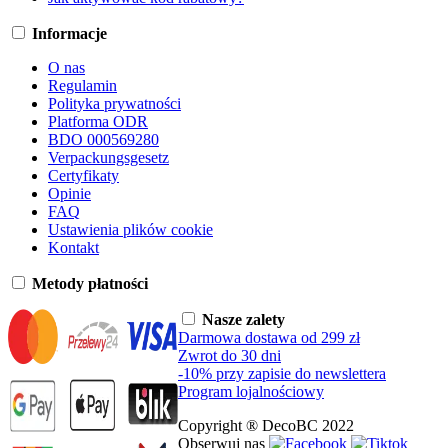
Informacje
O nas
Regulamin
Polityka prywatności
Platforma ODR
BDO 000569280
Verpackungsgesetz
Certyfikaty
Opinie
FAQ
Ustawienia plików cookie
Kontakt
Metody płatności
Nasze zalety
Darmowa dostawa od 299 zł
Zwrot do 30 dni
-10% przy zapisie do newslettera
Program lojalnościowy
Copyright ® DecoBC 2022
Obserwuj nas