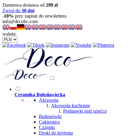
Darmowa dostawa od
299 zł
Zwrot do
30 dni
-10%
przy zapisie do newslettera
info@decobc.com
waluta:
Ceramika Bolesławiecka
Akcesoria
Akcesoria kuchenne
Podstawki pod sztućce
Bulionówki
Cukiernice
Czajniki
Deski do krojenia