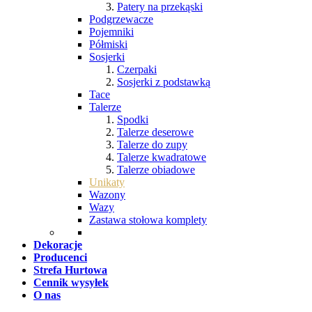
Patery na przekąski
Podgrzewacze
Pojemniki
Półmiski
Sosjerki
Czerpaki
Sosjerki z podstawką
Tace
Talerze
Spodki
Talerze deserowe
Talerze do zupy
Talerze kwadratowe
Talerze obiadowe
Unikaty
Wazony
Wazy
Zastawa stołowa komplety
Dekoracje
Producenci
Strefa Hurtowa
Cennik wysyłek
O nas