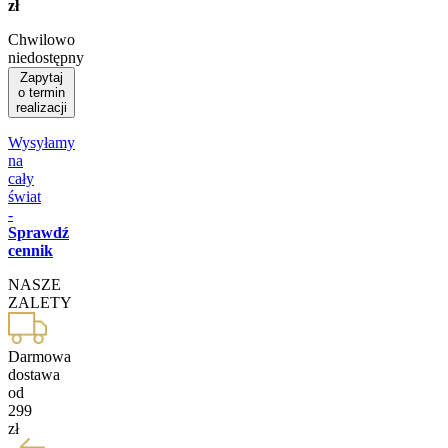
zł
Chwilowo
niedostępny
Zapytaj
o termin
realizacji
Wysyłamy
na
cały
świat
-
Sprawdź
cennik
NASZE
ZALETY
Darmowa
dostawa
od
299
zł