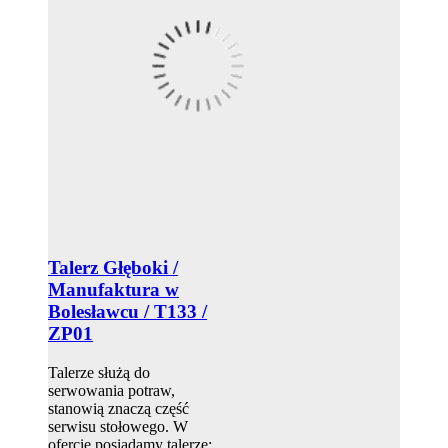
Talerz Głęboki /
Manufaktura w
Bolesławcu / T133 /
ZP01
Talerze służą do
serwowania potraw,
stanowią znaczą część
serwisu stołowego. W
ofercie posiadamy talerze: