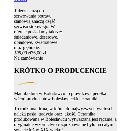
Talerze służą do
serwowania potraw,
stanowią znaczą część
serwisu stołowego. W
ofercie posiadamy talerze:
śniadaniowe, deserowe,
obiadowe, kwadratowe
oraz głębokie.
105,00 zł
76,00 zł
Na zamówienie
KRÓTKO O PRODUCENCIE
Manufaktura w Bolesławcu to prawdziwa perełka
wśród producentów bolesławieckiej ceramiki.
To rodzinna firma, w której do najwyższych wartości
należą pasja, tradycja oraz jakość. Ceramika
produkowana w Bolesławcu wytwarzana jest ręcznie, a
oryginalne wzornictwo rozpoznawalne było na całym
świecie już w XIX wieku!