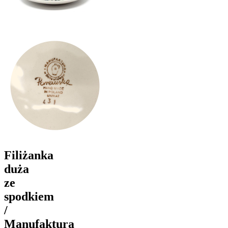
Filiżanka
duża
ze
spodkiem
/
Manufaktura