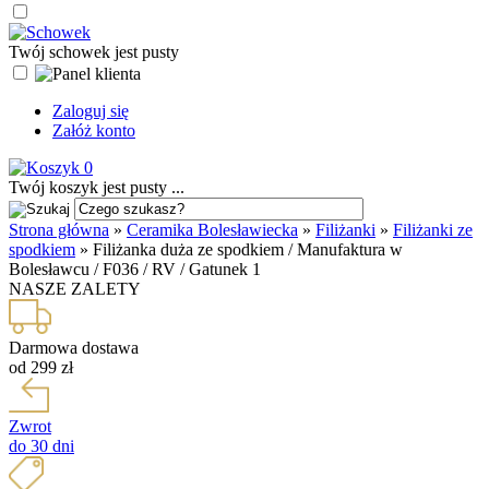
Twój schowek jest pusty
Zaloguj się
Załóż konto
0
Twój koszyk jest pusty ...
Strona główna
»
Ceramika Bolesławiecka
»
Filiżanki
»
Filiżanki ze
spodkiem
»
Filiżanka duża ze spodkiem / Manufaktura w
Bolesławcu / F036 / RV / Gatunek 1
NASZE ZALETY
Darmowa dostawa
od 299 zł
Zwrot
do 30 dni