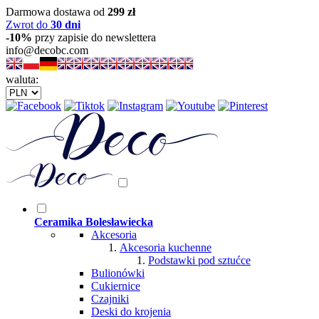
Darmowa dostawa od
299 zł
Zwrot do
30 dni
-10%
przy zapisie do newslettera
info@decobc.com
waluta:
Ceramika Bolesławiecka
Akcesoria
Akcesoria kuchenne
Podstawki pod sztućce
Bulionówki
Cukiernice
Czajniki
Deski do krojenia