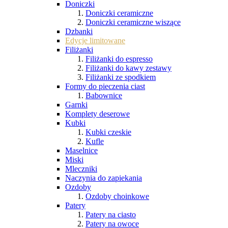
Doniczki
Doniczki ceramiczne
Doniczki ceramiczne wiszące
Dzbanki
Edycje limitowane
Filiżanki
Filiżanki do espresso
Filiżanki do kawy zestawy
Filiżanki ze spodkiem
Formy do pieczenia ciast
Babownice
Garnki
Komplety deserowe
Kubki
Kubki czeskie
Kufle
Maselnice
Miski
Mleczniki
Naczynia do zapiekania
Ozdoby
Ozdoby choinkowe
Patery
Patery na ciasto
Patery na owoce