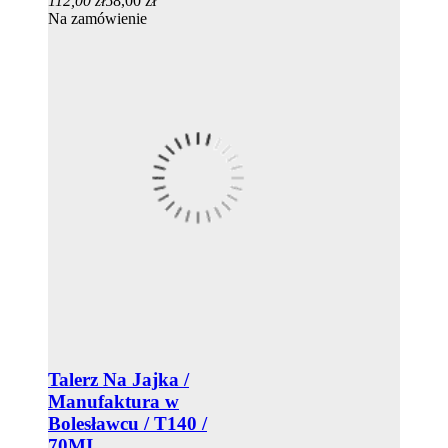
112,00 zł
58,00 zł
Na zamówienie
Talerz Na Jajka /
Manufaktura w
Bolesławcu / T140 /
70MI