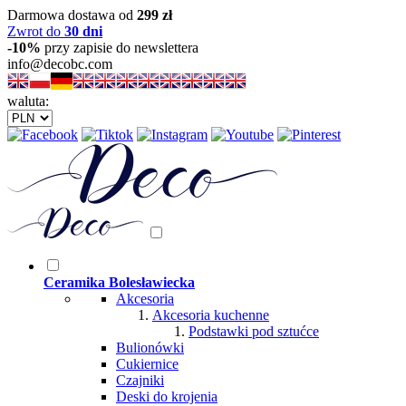
Darmowa dostawa od
299 zł
Zwrot do
30 dni
-10%
przy zapisie do newslettera
info@decobc.com
waluta:
Ceramika Bolesławiecka
Akcesoria
Akcesoria kuchenne
Podstawki pod sztućce
Bulionówki
Cukiernice
Czajniki
Deski do krojenia