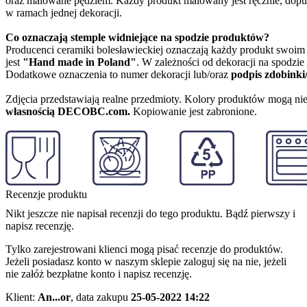
oraz malowane pędzlem. Każdy produkt malowany jest ręcznie, dopu
w ramach jednej dekoracji.
Co oznaczają stemple widniejące na spodzie produktów?
Producenci ceramiki bolesławieckiej oznaczają każdy produkt swoi
jest
"Hand made in Poland"
. W zależności od dekoracji na spodzi
Dodatkowe oznaczenia to numer dekoracji lub/oraz
podpis zdobinki
Zdjęcia przedstawiają realne przedmioty. Kolory produktów mogą nie
własnością DECOBC.com.
Kopiowanie jest zabronione.
Recenzje produktu
Nikt jeszcze nie napisał recenzji do tego produktu. Bądź pierwszy i
napisz recenzję.
Tylko zarejestrowani klienci mogą pisać recenzje do produktów.
Jeżeli posiadasz konto w naszym sklepie zaloguj się na nie, jeżeli
nie załóż bezpłatne konto i napisz recenzję.
Klient:
An...or
,
data zakupu
25-05-2022 14:22