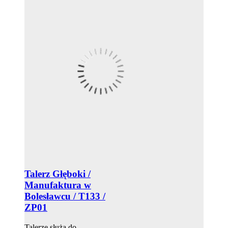
Talerz Głęboki /
Manufaktura w
Bolesławcu / T133 /
ZP01
Talerze służą do