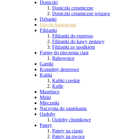
Doniczki
Doniczki ceramiczne
Doniczki ceramiczne wiszące
Dzbanki
Edycje limitowane
Filiżanki
Filiżanki do espresso
Filiżanki do kawy zestawy
Filiżanki ze spodkiem
Formy do pieczenia ciast
Babownice
Garnki
Komplety deserowe
Kubki
Kubki czeskie
Kufle
Maselnice
Miski
Mleczniki
Naczynia do zapiekania
Ozdoby
Ozdoby choinkowe
Patery
Patery na ciasto
Patery na owoce