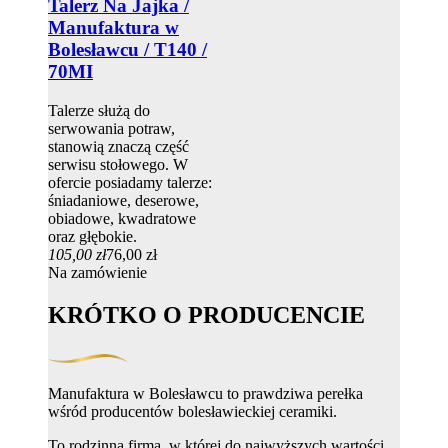
Talerz Na Jajka /
Manufaktura w
Bolesławcu / T140 /
70MI
Talerze służą do
serwowania potraw,
stanowią znaczą część
serwisu stołowego. W
ofercie posiadamy talerze:
śniadaniowe, deserowe,
obiadowe, kwadratowe
oraz głębokie.
105,00 zł
76,00 zł
Na zamówienie
KRÓTKO O PRODUCENCIE
Manufaktura w Bolesławcu to prawdziwa perełka
wśród producentów bolesławieckiej ceramiki.
To rodzinna firma, w której do najwyższych wartości