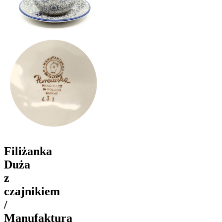
Filiżanka
Duża
z
czajnikiem
/
Manufaktura