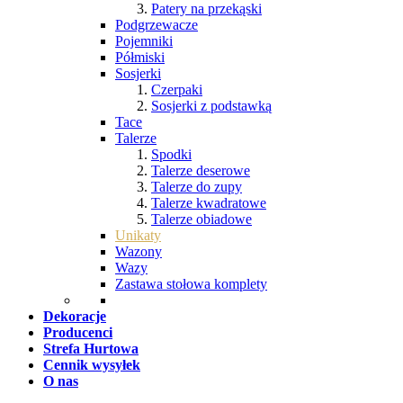
Patery na przekąski
Podgrzewacze
Pojemniki
Półmiski
Sosjerki
Czerpaki
Sosjerki z podstawką
Tace
Talerze
Spodki
Talerze deserowe
Talerze do zupy
Talerze kwadratowe
Talerze obiadowe
Unikaty
Wazony
Wazy
Zastawa stołowa komplety
Dekoracje
Producenci
Strefa Hurtowa
Cennik wysyłek
O nas