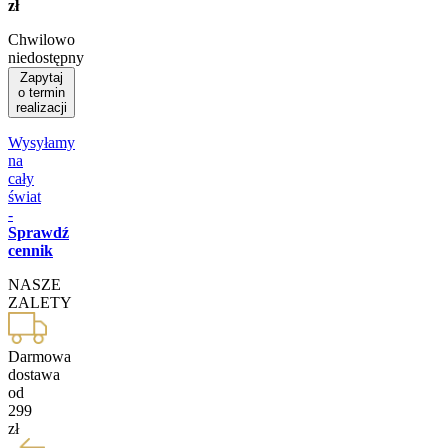
zł
Chwilowo
niedostępny
Zapytaj
o termin
realizacji
Wysyłamy
na
cały
świat
-
Sprawdź
cennik
NASZE
ZALETY
Darmowa
dostawa
od
299
zł