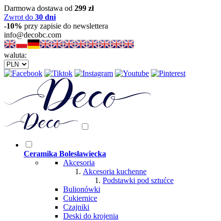
Darmowa dostawa od
299 zł
Zwrot do
30 dni
-10%
przy zapisie do newslettera
info@decobc.com
waluta:
Ceramika Bolesławiecka
Akcesoria
Akcesoria kuchenne
Podstawki pod sztućce
Bulionówki
Cukiernice
Czajniki
Deski do krojenia