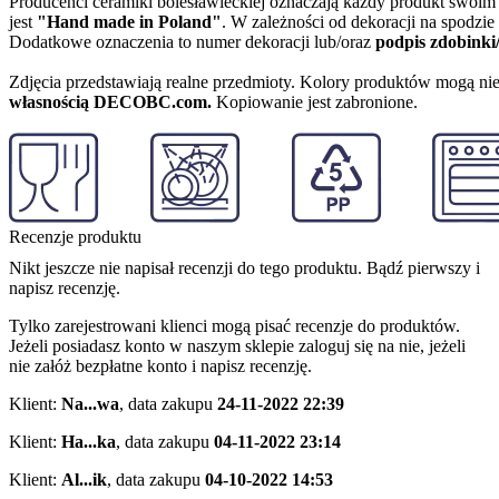
Producenci ceramiki bolesławieckiej oznaczają każdy produkt swoi
jest
"Hand made in Poland"
. W zależności od dekoracji na spodzi
Dodatkowe oznaczenia to numer dekoracji lub/oraz
podpis zdobinki
Zdjęcia przedstawiają realne przedmioty. Kolory produktów mogą nie
własnością DECOBC.com.
Kopiowanie jest zabronione.
Recenzje produktu
Nikt jeszcze nie napisał recenzji do tego produktu. Bądź pierwszy i
napisz recenzję.
Tylko zarejestrowani klienci mogą pisać recenzje do produktów.
Jeżeli posiadasz konto w naszym sklepie zaloguj się na nie, jeżeli
nie załóż bezpłatne konto i napisz recenzję.
Klient:
Na...wa
,
data zakupu
24-11-2022 22:39
Klient:
Ha...ka
,
data zakupu
04-11-2022 23:14
Klient:
Al...ik
,
data zakupu
04-10-2022 14:53