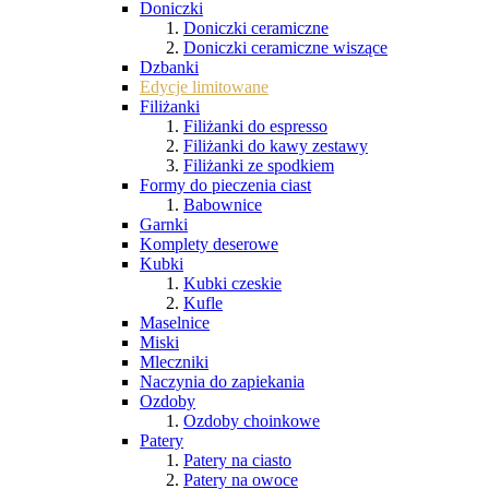
Doniczki
Doniczki ceramiczne
Doniczki ceramiczne wiszące
Dzbanki
Edycje limitowane
Filiżanki
Filiżanki do espresso
Filiżanki do kawy zestawy
Filiżanki ze spodkiem
Formy do pieczenia ciast
Babownice
Garnki
Komplety deserowe
Kubki
Kubki czeskie
Kufle
Maselnice
Miski
Mleczniki
Naczynia do zapiekania
Ozdoby
Ozdoby choinkowe
Patery
Patery na ciasto
Patery na owoce