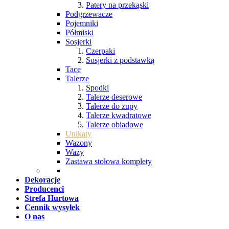
Patery na przekąski
Podgrzewacze
Pojemniki
Półmiski
Sosjerki
Czerpaki
Sosjerki z podstawką
Tace
Talerze
Spodki
Talerze deserowe
Talerze do zupy
Talerze kwadratowe
Talerze obiadowe
Unikaty
Wazony
Wazy
Zastawa stołowa komplety
Dekoracje
Producenci
Strefa Hurtowa
Cennik wysyłek
O nas