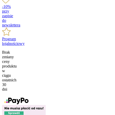
-10%
przy
zapisie
do
newslettera
Program
lojalnościowy
Brak
zmiany
ceny
produktu
w
ciągu
ostatnich
30
dni