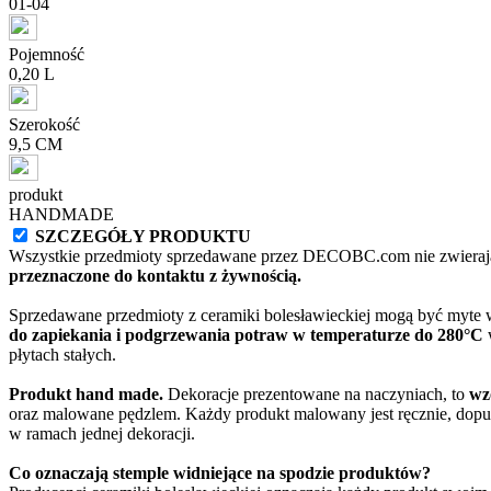
01-04
Pojemność
0,20 L
Szerokość
9,5 CM
produkt
HANDMADE
SZCZEGÓŁY PRODUKTU
Wszystkie przedmioty sprzedawane przez DECOBC.com nie zwierają
przeznaczone do kontaktu z żywnością.
Sprzedawane przedmioty z ceramiki bolesławieckiej mogą być myte
do zapiekania i podgrzewania potraw w temperaturze do 280°C
w
płytach stałych.
Produkt hand made.
Dekoracje prezentowane na naczyniach, to
wz
oraz malowane pędzlem. Każdy produkt malowany jest ręcznie, dopu
w ramach jednej dekoracji.
Co oznaczają stemple widniejące na spodzie produktów?