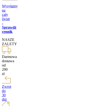
Wysyłamy
na
cały
świat
-
Sprawdź
cennik
NASZE
ZALETY
Darmowa
dostawa
od
299
zł
Zwrot
do
30
dni