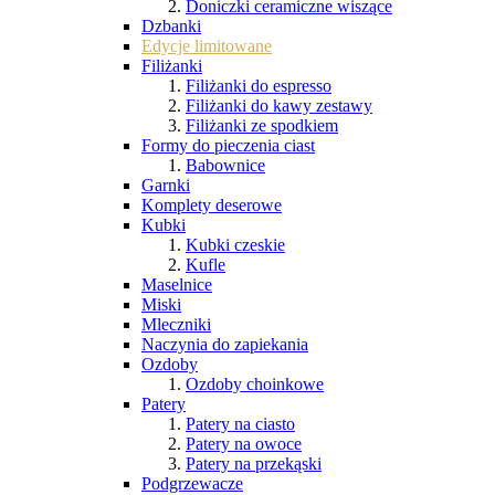
Doniczki ceramiczne wiszące
Dzbanki
Edycje limitowane
Filiżanki
Filiżanki do espresso
Filiżanki do kawy zestawy
Filiżanki ze spodkiem
Formy do pieczenia ciast
Babownice
Garnki
Komplety deserowe
Kubki
Kubki czeskie
Kufle
Maselnice
Miski
Mleczniki
Naczynia do zapiekania
Ozdoby
Ozdoby choinkowe
Patery
Patery na ciasto
Patery na owoce
Patery na przekąski
Podgrzewacze