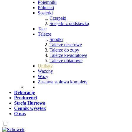
Pojemniki
Półmiski
Sosjerki
Czerpaki
Sosjerki z podstawką
Tace
Talerze
Spodki
Talerze deserowe
Talerze do zupy
Talerze kwadratowe
Talerze obiadowe
Unikaty
Wazony
Wazy
Zastawa stołowa komplety
Dekoracje
Producenci
Strefa Hurtowa
Cennik wysyłek
O nas