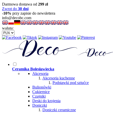
Darmowa dostawa od
299 zł
Zwrot do
30 dni
-10%
przy zapisie do newslettera
info@decobc.com
waluta:
Ceramika Bolesławiecka
Akcesoria
Akcesoria kuchenne
Podstawki pod sztućce
Bulionówki
Cukiernice
Czajniki
Deski do krojenia
Doniczki
Doniczki ceramiczne