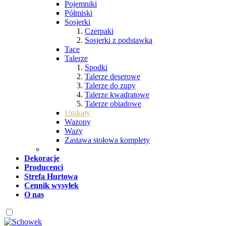
Pojemniki
Półmiski
Sosjerki
Czerpaki
Sosjerki z podstawką
Tace
Talerze
Spodki
Talerze deserowe
Talerze do zupy
Talerze kwadratowe
Talerze obiadowe
Unikaty
Wazony
Wazy
Zastawa stołowa komplety
Dekoracje
Producenci
Strefa Hurtowa
Cennik wysyłek
O nas