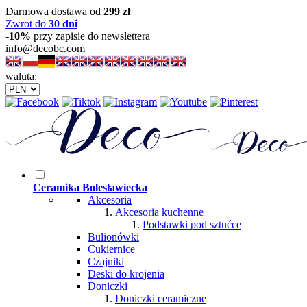
Darmowa dostawa od
299 zł
Zwrot do
30 dni
-10%
przy zapisie do newslettera
info@decobc.com
waluta:
Ceramika Bolesławiecka
Akcesoria
Akcesoria kuchenne
Podstawki pod sztućce
Bulionówki
Cukiernice
Czajniki
Deski do krojenia
Doniczki
Doniczki ceramiczne