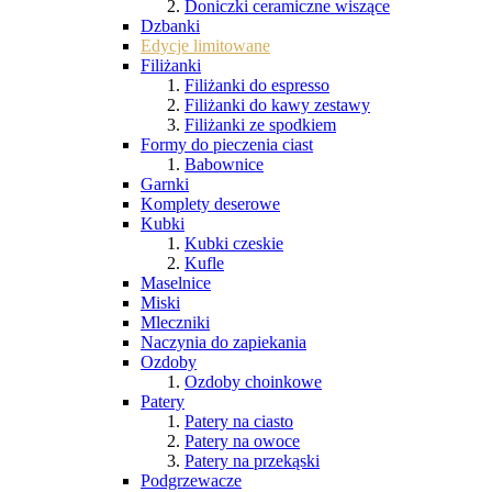
Doniczki ceramiczne wiszące
Dzbanki
Edycje limitowane
Filiżanki
Filiżanki do espresso
Filiżanki do kawy zestawy
Filiżanki ze spodkiem
Formy do pieczenia ciast
Babownice
Garnki
Komplety deserowe
Kubki
Kubki czeskie
Kufle
Maselnice
Miski
Mleczniki
Naczynia do zapiekania
Ozdoby
Ozdoby choinkowe
Patery
Patery na ciasto
Patery na owoce
Patery na przekąski
Podgrzewacze