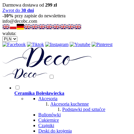
Darmowa dostawa od
299 zł
Zwrot do
30 dni
-10%
przy zapisie do newslettera
info@decobc.com
waluta:
Ceramika Bolesławiecka
Akcesoria
Akcesoria kuchenne
Podstawki pod sztućce
Bulionówki
Cukiernice
Czajniki
Deski do krojenia