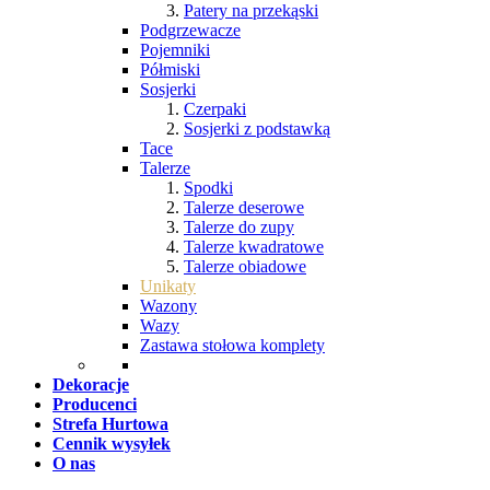
Patery na przekąski
Podgrzewacze
Pojemniki
Półmiski
Sosjerki
Czerpaki
Sosjerki z podstawką
Tace
Talerze
Spodki
Talerze deserowe
Talerze do zupy
Talerze kwadratowe
Talerze obiadowe
Unikaty
Wazony
Wazy
Zastawa stołowa komplety
Dekoracje
Producenci
Strefa Hurtowa
Cennik wysyłek
O nas