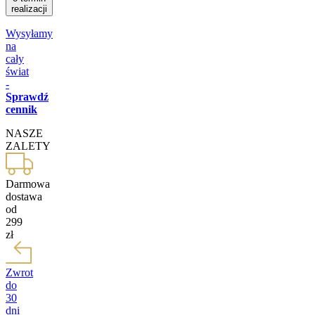
realizacji
Wysyłamy
na
cały
świat
-
Sprawdź
cennik
NASZE
ZALETY
Darmowa
dostawa
od
299
zł
Zwrot
do
30
dni