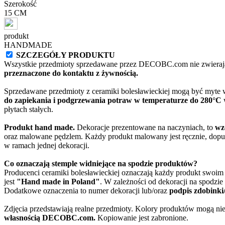
Szerokość
15 CM
produkt
HANDMADE
SZCZEGÓŁY PRODUKTU
Wszystkie przedmioty sprzedawane przez DECOBC.com nie zwierają
przeznaczone do kontaktu z żywnością.
Sprzedawane przedmioty z ceramiki bolesławieckiej mogą być myte
do zapiekania i podgrzewania potraw w temperaturze do 280°C
w
płytach stałych.
Produkt hand made.
Dekoracje prezentowane na naczyniach, to
wz
oraz malowane pędzlem. Każdy produkt malowany jest ręcznie, dopu
w ramach jednej dekoracji.
Co oznaczają stemple widniejące na spodzie produktów?
Producenci ceramiki bolesławieckiej oznaczają każdy produkt swoi
jest
"Hand made in Poland"
. W zależności od dekoracji na spodzi
Dodatkowe oznaczenia to numer dekoracji lub/oraz
podpis zdobinki
Zdjęcia przedstawiają realne przedmioty. Kolory produktów mogą nie
własnością DECOBC.com.
Kopiowanie jest zabronione.