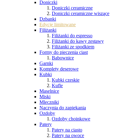
Doniczki
Doniczki ceramiczne
Doniczki ceramiczne wiszące
Dzbanki
Edycje limitowane
Filiżanki
Filiżanki do espresso
Filiżanki do kawy zestawy
Filiżanki ze spodkiem
Formy do pieczenia ciast
Babownice
Garnki
Komplety deserowe
Kubki
Kubki czeskie
Kufle
Maselnice
Miski
Mleczniki
Naczynia do zapiekania
Ozdoby
Ozdoby choinkowe
Patery
Patery na ciasto
Patery na owoce