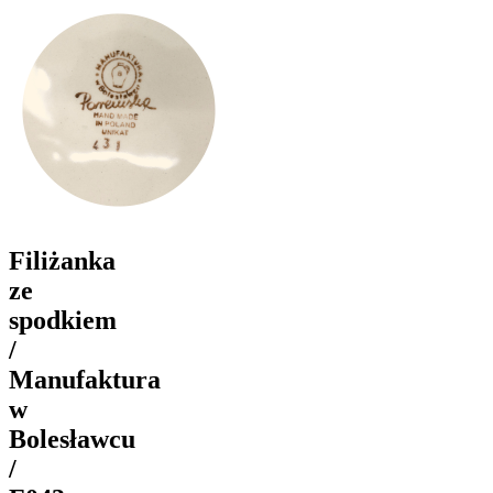
Filiżanka
ze
spodkiem
/
Manufaktura
w
Bolesławcu
/