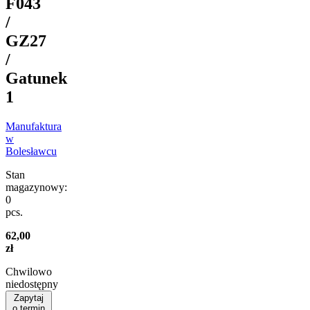
F043
/
GZ27
/
Gatunek
1
Manufaktura
w
Bolesławcu
Stan
magazynowy:
0
pcs.
62,00
zł
Chwilowo
niedostępny
Zapytaj
o termin