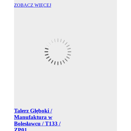
ZOBACZ WIĘCEJ
Talerz Głęboki /
Manufaktura w
Bolesławcu / T133 /
ZP01