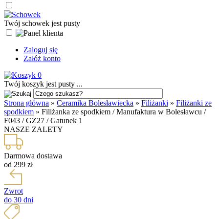
Twój schowek jest pusty
Zaloguj się
Załóż konto
0
Twój koszyk jest pusty ...
Strona główna
»
Ceramika Bolesławiecka
»
Filiżanki
»
Filiżanki ze
spodkiem
»
Filiżanka ze spodkiem / Manufaktura w Bolesławcu /
F043 / GZ27 / Gatunek 1
NASZE ZALETY
Darmowa dostawa
od 299 zł
Zwrot
do 30 dni