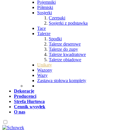
Pojemniki
Półmiski
Sosjerki
Czerpaki
Sosjerki z podstawką
Tace
Talerze
Spodki
Talerze deserowe
Talerze do zupy
Talerze kwadratowe
Talerze obiadowe
Unikaty
Wazony
Wazy
Zastawa stołowa komplety
Dekoracje
Producenci
Strefa Hurtowa
Cennik wysyłek
O nas