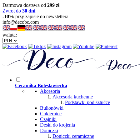
Darmowa dostawa od
299 zł
Zwrot do
30 dni
-10%
przy zapisie do newslettera
info@decobc.com
waluta:
Ceramika Bolesławiecka
Akcesoria
Akcesoria kuchenne
Podstawki pod sztućce
Bulionówki
Cukiernice
Czajniki
Deski do krojenia
Doniczki
Doniczki ceramiczne