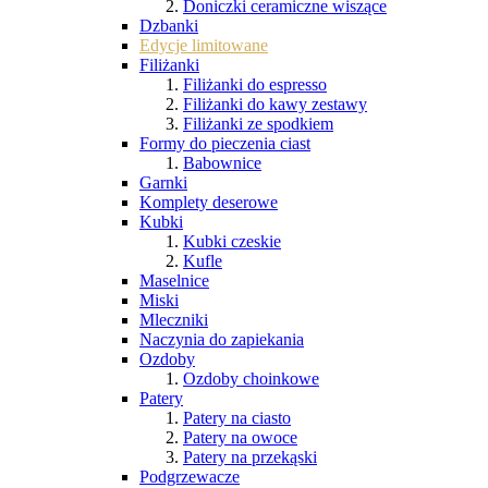
Doniczki ceramiczne wiszące
Dzbanki
Edycje limitowane
Filiżanki
Filiżanki do espresso
Filiżanki do kawy zestawy
Filiżanki ze spodkiem
Formy do pieczenia ciast
Babownice
Garnki
Komplety deserowe
Kubki
Kubki czeskie
Kufle
Maselnice
Miski
Mleczniki
Naczynia do zapiekania
Ozdoby
Ozdoby choinkowe
Patery
Patery na ciasto
Patery na owoce
Patery na przekąski
Podgrzewacze