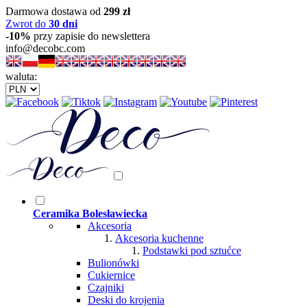
Darmowa dostawa od
299 zł
Zwrot do
30 dni
-10%
przy zapisie do newslettera
info@decobc.com
waluta:
Ceramika Bolesławiecka
Akcesoria
Akcesoria kuchenne
Podstawki pod sztućce
Bulionówki
Cukiernice
Czajniki
Deski do krojenia