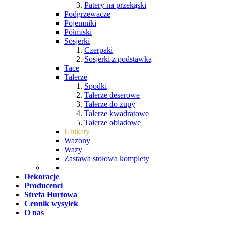
Patery na przekąski
Podgrzewacze
Pojemniki
Półmiski
Sosjerki
Czerpaki
Sosjerki z podstawką
Tace
Talerze
Spodki
Talerze deserowe
Talerze do zupy
Talerze kwadratowe
Talerze obiadowe
Unikaty
Wazony
Wazy
Zastawa stołowa komplety
Dekoracje
Producenci
Strefa Hurtowa
Cennik wysyłek
O nas