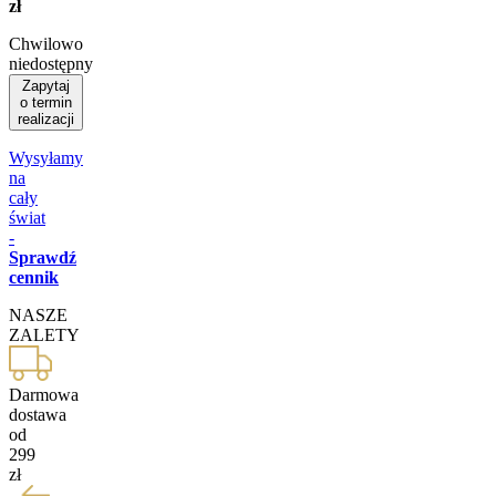
zł
Chwilowo
niedostępny
Zapytaj
o termin
realizacji
Wysyłamy
na
cały
świat
-
Sprawdź
cennik
NASZE
ZALETY
Darmowa
dostawa
od
299
zł