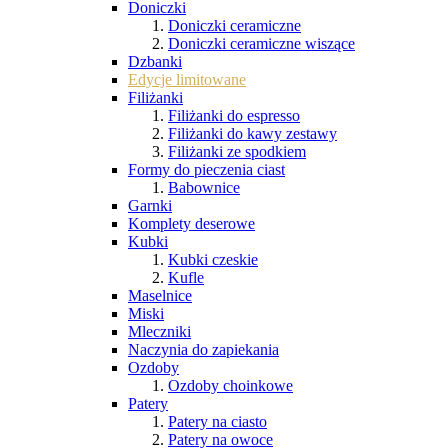
Doniczki
Doniczki ceramiczne
Doniczki ceramiczne wiszące
Dzbanki
Edycje limitowane
Filiżanki
Filiżanki do espresso
Filiżanki do kawy zestawy
Filiżanki ze spodkiem
Formy do pieczenia ciast
Babownice
Garnki
Komplety deserowe
Kubki
Kubki czeskie
Kufle
Maselnice
Miski
Mleczniki
Naczynia do zapiekania
Ozdoby
Ozdoby choinkowe
Patery
Patery na ciasto
Patery na owoce