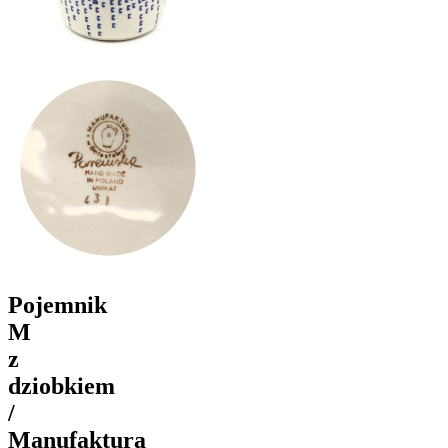
Pojemnik
M
z
dziobkiem
/
Manufaktura