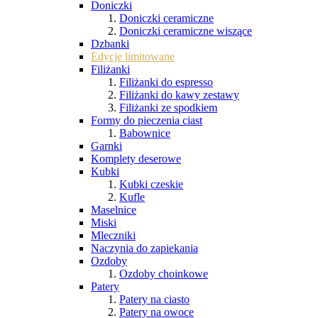
Doniczki
Doniczki ceramiczne
Doniczki ceramiczne wiszące
Dzbanki
Edycje limitowane
Filiżanki
Filiżanki do espresso
Filiżanki do kawy zestawy
Filiżanki ze spodkiem
Formy do pieczenia ciast
Babownice
Garnki
Komplety deserowe
Kubki
Kubki czeskie
Kufle
Maselnice
Miski
Mleczniki
Naczynia do zapiekania
Ozdoby
Ozdoby choinkowe
Patery
Patery na ciasto
Patery na owoce