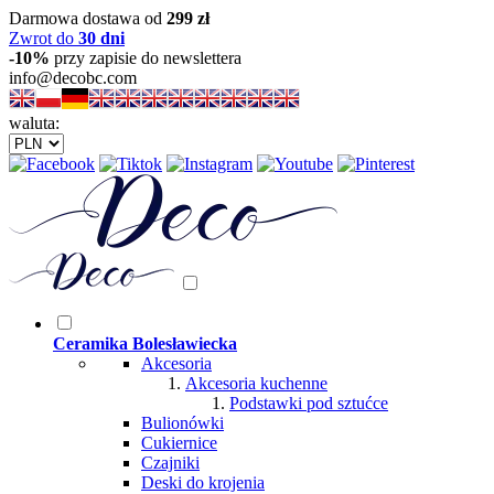
Darmowa dostawa od
299 zł
Zwrot do
30 dni
-10%
przy zapisie do newslettera
info@decobc.com
waluta:
Ceramika Bolesławiecka
Akcesoria
Akcesoria kuchenne
Podstawki pod sztućce
Bulionówki
Cukiernice
Czajniki
Deski do krojenia