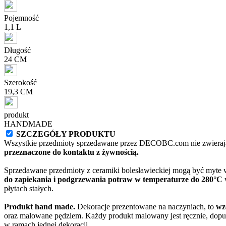
Pojemność
1,1 L
Długość
24 CM
Szerokość
19,3 CM
produkt
HANDMADE
SZCZEGÓŁY PRODUKTU
Wszystkie przedmioty sprzedawane przez DECOBC.com nie zwierają
przeznaczone do kontaktu z żywnością.
Sprzedawane przedmioty z ceramiki bolesławieckiej mogą być myte
do zapiekania i podgrzewania potraw w temperaturze do 280°C
w
płytach stałych.
Produkt hand made.
Dekoracje prezentowane na naczyniach, to
wz
oraz malowane pędzlem. Każdy produkt malowany jest ręcznie, dopu
w ramach jednej dekoracji.