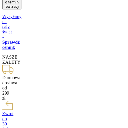
o termin
realizacji
Wysyłamy
na
cały
świat
-
Sprawdź
cennik
NASZE
ZALETY
Darmowa
dostawa
od
299
zł
Zwrot
do
30