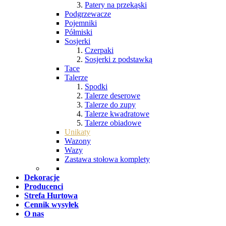
Patery na przekąski
Podgrzewacze
Pojemniki
Półmiski
Sosjerki
Czerpaki
Sosjerki z podstawką
Tace
Talerze
Spodki
Talerze deserowe
Talerze do zupy
Talerze kwadratowe
Talerze obiadowe
Unikaty
Wazony
Wazy
Zastawa stołowa komplety
Dekoracje
Producenci
Strefa Hurtowa
Cennik wysyłek
O nas