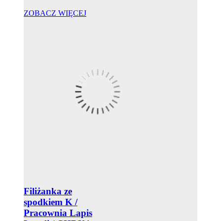
ZOBACZ WIĘCEJ
Filiżanka ze
spodkiem K /
Pracownia Lapis