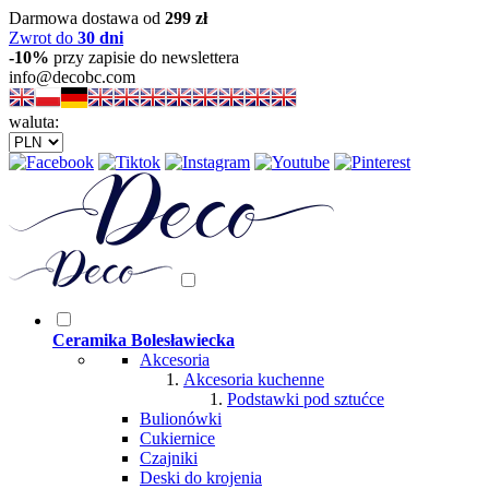
Darmowa dostawa od
299 zł
Zwrot do
30 dni
-10%
przy zapisie do newslettera
info@decobc.com
waluta:
Ceramika Bolesławiecka
Akcesoria
Akcesoria kuchenne
Podstawki pod sztućce
Bulionówki
Cukiernice
Czajniki
Deski do krojenia