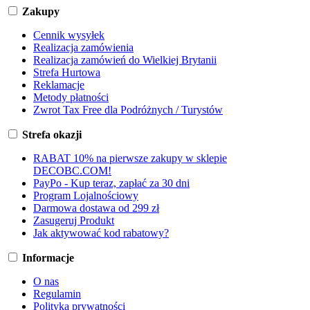
Zakupy
Cennik wysyłek
Realizacja zamówienia
Realizacja zamówień do Wielkiej Brytanii
Strefa Hurtowa
Reklamacje
Metody płatności
Zwrot Tax Free dla Podróżnych / Turystów
Strefa okazji
RABAT 10% na pierwsze zakupy w sklepie
DECOBC.COM!
PayPo - Kup teraz, zapłać za 30 dni
Program Lojalnościowy
Darmowa dostawa od 299 zł
Zasugeruj Produkt
Jak aktywować kod rabatowy?
Informacje
O nas
Regulamin
Polityka prywatności