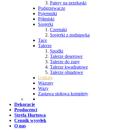
Patery na przekąski
Podgrzewacze
Pojemniki
Półmiski
Sosjerki
Czerpaki
Sosjerki z podstawką
Tace
Talerze
Spodki
Talerze deserowe
Talerze do zupy
Talerze kwadratowe
Talerze obiadowe
Unikaty
Wazony
Wazy
Zastawa stołowa komplety
Dekoracje
Producenci
Strefa Hurtowa
Cennik wysyłek
O nas