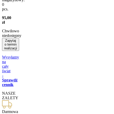
0
pcs.
95,00
zł
Chwilowo
niedostępny
Zapytaj
o termin
realizacji
Wysyłamy
na
cały
świat
-
Sprawdź
cennik
NASZE
ZALETY
Darmowa