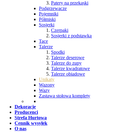
Patery na przekąski
Podgrzewacze
Pojemniki
Półmiski
Sosjerki
Czerpaki
Sosjerki z podstawką
Tace
Talerze
Spodki
Talerze deserowe
Talerze do zupy
Talerze kwadratowe
Talerze obiadowe
Unikaty
Wazony
Wazy
Zastawa stołowa komplety
Dekoracje
Producenci
Strefa Hurtowa
Cennik wysyłek
O nas