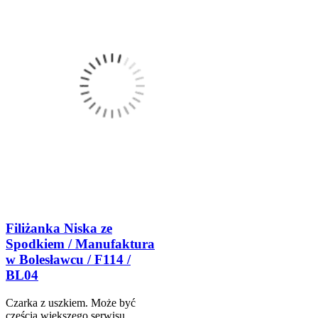
Filiżanka Niska ze
Spodkiem / Manufaktura
w Bolesławcu / F114 /
BL04
Czarka z uszkiem. Może być
częścią większego serwisu