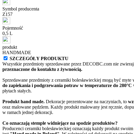
Symbol producenta
Z157
Pojemność
0,5 L
produkt
HANDMADE
SZCZEGÓŁY PRODUKTU
Wszystkie przedmioty sprzedawane przez DECOBC.com nie zwierają
przeznaczone do kontaktu z żywnością.
Sprzedawane przedmioty z ceramiki bolesławieckiej mogą być myte
do zapiekania i podgrzewania potraw w temperaturze do 280°C
w
płytach stałych.
Produkt hand made.
Dekoracje prezentowane na naczyniach, to
wz
oraz malowane pędzlem. Każdy produkt malowany jest ręcznie, dopu
w ramach jednej dekoracji.
Co oznaczają stemple widniejące na spodzie produktów?
Producenci ceramiki bolesławieckiej oznaczają każdy produkt swoi
jest
"Hand made in Poland"
. W zależności od dekoracji na spodzi