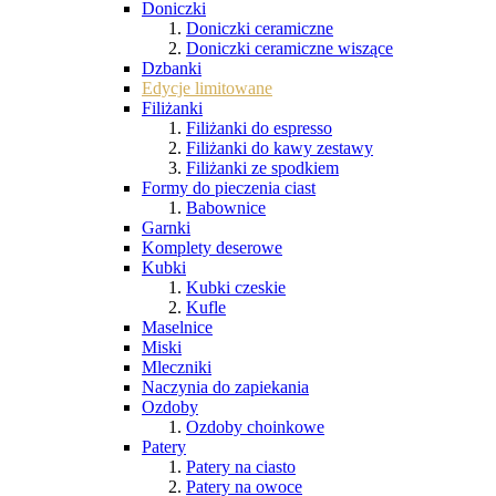
Doniczki
Doniczki ceramiczne
Doniczki ceramiczne wiszące
Dzbanki
Edycje limitowane
Filiżanki
Filiżanki do espresso
Filiżanki do kawy zestawy
Filiżanki ze spodkiem
Formy do pieczenia ciast
Babownice
Garnki
Komplety deserowe
Kubki
Kubki czeskie
Kufle
Maselnice
Miski
Mleczniki
Naczynia do zapiekania
Ozdoby
Ozdoby choinkowe
Patery
Patery na ciasto
Patery na owoce