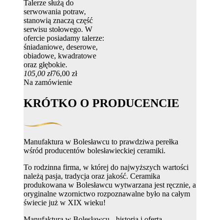
Talerze służą do
serwowania potraw,
stanowią znaczą część
serwisu stołowego. W
ofercie posiadamy talerze:
śniadaniowe, deserowe,
obiadowe, kwadratowe
oraz głębokie.
105,00 zł
76,00 zł
Na zamówienie
KRÓTKO O PRODUCENCIE
Manufaktura w Bolesławcu to prawdziwa perełka
wśród producentów bolesławieckiej ceramiki.
To rodzinna firma, w której do najwyższych wartości
należą pasja, tradycja oraz jakość. Ceramika
produkowana w Bolesławcu wytwarzana jest ręcznie, a
oryginalne wzornictwo rozpoznawalne było na całym
świecie już w XIX wieku!
Manufaktura w Bolesławcu - historia i oferta