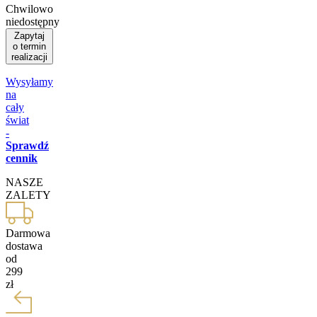
Chwilowo
niedostępny
Zapytaj
o termin
realizacji
Wysyłamy
na
cały
świat
-
Sprawdź
cennik
NASZE
ZALETY
Darmowa
dostawa
od
299
zł