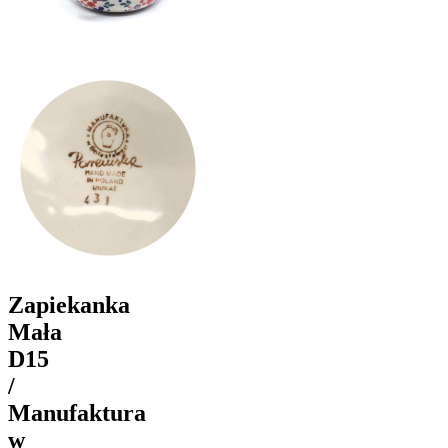
Zapiekanka
Mała
D15
/
Manufaktura
w