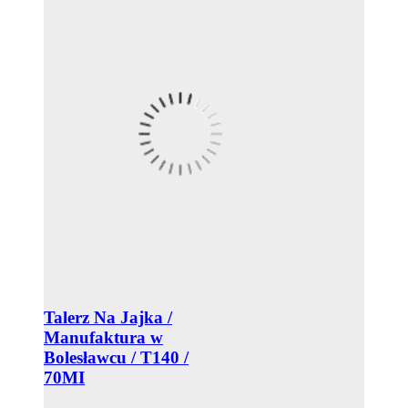
Talerz Na Jajka /
Manufaktura w
Bolesławcu / T140 /
70MI