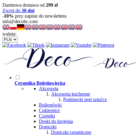
Darmowa dostawa od
299 zł
Zwrot do
30 dni
-10%
przy zapisie do newslettera
info@decobc.com
waluta:
Ceramika Bolesławiecka
Akcesoria
Akcesoria kuchenne
Podstawki pod sztućce
Bulionówki
Cukiernice
Czajniki
Deski do krojenia
Doniczki
Doniczki ceramiczne