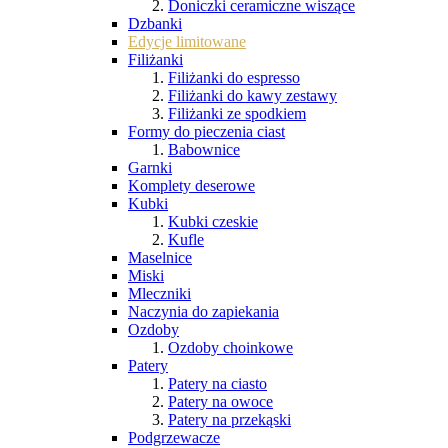
Doniczki ceramiczne wiszące
Dzbanki
Edycje limitowane
Filiżanki
Filiżanki do espresso
Filiżanki do kawy zestawy
Filiżanki ze spodkiem
Formy do pieczenia ciast
Babownice
Garnki
Komplety deserowe
Kubki
Kubki czeskie
Kufle
Maselnice
Miski
Mleczniki
Naczynia do zapiekania
Ozdoby
Ozdoby choinkowe
Patery
Patery na ciasto
Patery na owoce
Patery na przekąski
Podgrzewacze