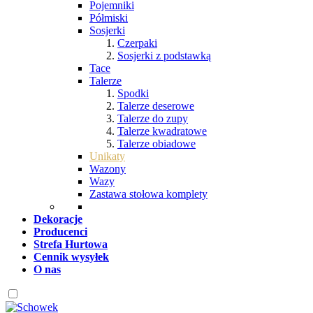
Pojemniki
Półmiski
Sosjerki
Czerpaki
Sosjerki z podstawką
Tace
Talerze
Spodki
Talerze deserowe
Talerze do zupy
Talerze kwadratowe
Talerze obiadowe
Unikaty
Wazony
Wazy
Zastawa stołowa komplety
Dekoracje
Producenci
Strefa Hurtowa
Cennik wysyłek
O nas