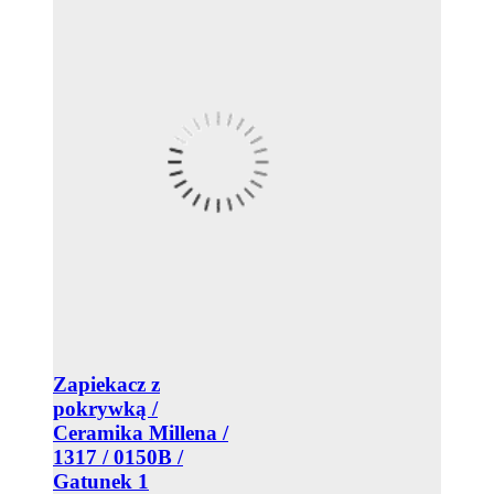
Zapiekacz z
pokrywką /
Ceramika Millena /
1317 / 0150B /
Gatunek 1