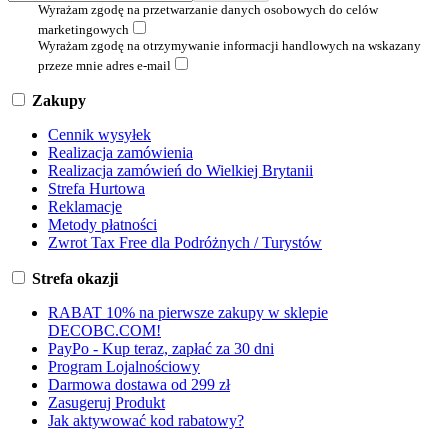
Wyrażam zgodę na przetwarzanie danych osobowych do celów
marketingowych
Wyrażam zgodę na otrzymywanie informacji handlowych na wskazany
przeze mnie adres e-mail
Zakupy
Cennik wysyłek
Realizacja zamówienia
Realizacja zamówień do Wielkiej Brytanii
Strefa Hurtowa
Reklamacje
Metody płatności
Zwrot Tax Free dla Podróżnych / Turystów
Strefa okazji
RABAT 10% na pierwsze zakupy w sklepie
DECOBC.COM!
PayPo - Kup teraz, zapłać za 30 dni
Program Lojalnościowy
Darmowa dostawa od 299 zł
Zasugeruj Produkt
Jak aktywować kod rabatowy?