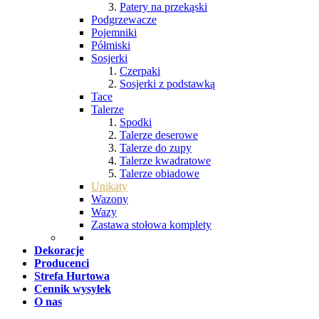
Patery na przekąski
Podgrzewacze
Pojemniki
Półmiski
Sosjerki
Czerpaki
Sosjerki z podstawką
Tace
Talerze
Spodki
Talerze deserowe
Talerze do zupy
Talerze kwadratowe
Talerze obiadowe
Unikaty
Wazony
Wazy
Zastawa stołowa komplety
Dekoracje
Producenci
Strefa Hurtowa
Cennik wysyłek
O nas