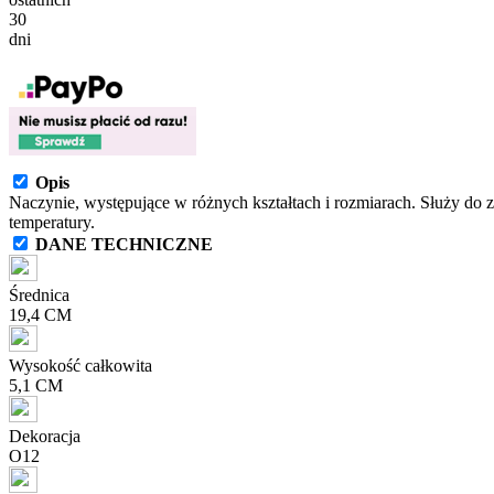
30
dni
Opis
Naczynie, występujące w różnych kształtach i rozmiarach. Służy do 
temperatury.
DANE TECHNICZNE
Średnica
19,4 CM
Wysokość całkowita
5,1 CM
Dekoracja
O12