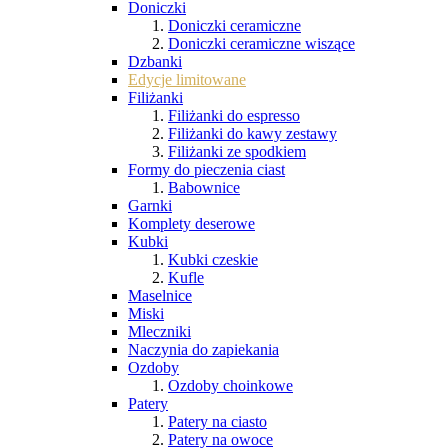
Doniczki
Doniczki ceramiczne
Doniczki ceramiczne wiszące
Dzbanki
Edycje limitowane
Filiżanki
Filiżanki do espresso
Filiżanki do kawy zestawy
Filiżanki ze spodkiem
Formy do pieczenia ciast
Babownice
Garnki
Komplety deserowe
Kubki
Kubki czeskie
Kufle
Maselnice
Miski
Mleczniki
Naczynia do zapiekania
Ozdoby
Ozdoby choinkowe
Patery
Patery na ciasto
Patery na owoce