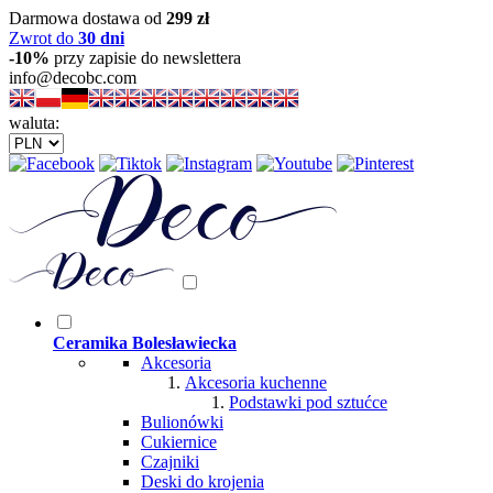
Darmowa dostawa od
299 zł
Zwrot do
30 dni
-10%
przy zapisie do newslettera
info@decobc.com
waluta:
Ceramika Bolesławiecka
Akcesoria
Akcesoria kuchenne
Podstawki pod sztućce
Bulionówki
Cukiernice
Czajniki
Deski do krojenia