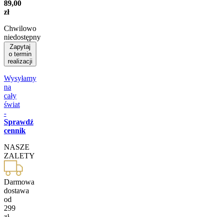
89,00
zł
Chwilowo
niedostępny
Zapytaj
o termin
realizacji
Wysyłamy
na
cały
świat
-
Sprawdź
cennik
NASZE
ZALETY
Darmowa
dostawa
od
299
zł