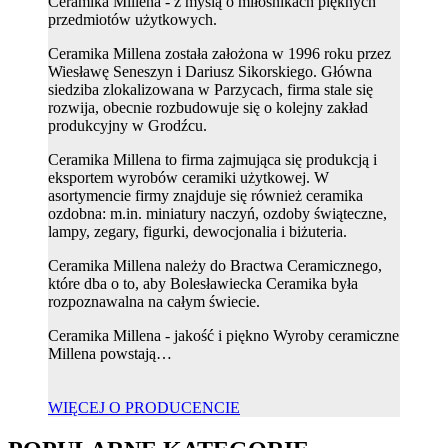
Ceramika Millena - z myślą o miłośnikach pięknych
przedmiotów użytkowych.
Ceramika Millena została założona w 1996 roku przez
Wiesławę Seneszyn i Dariusz Sikorskiego. Główna
siedziba zlokalizowana w Parzycach, firma stale się
rozwija, obecnie rozbudowuje się o kolejny zakład
produkcyjny w Grodźcu.
Ceramika Millena to firma zajmująca się produkcją i
eksportem wyrobów ceramiki użytkowej. W
asortymencie firmy znajduje się również ceramika
ozdobna: m.in. miniatury naczyń, ozdoby świąteczne,
lampy, zegary, figurki, dewocjonalia i biżuteria.
Ceramika Millena należy do Bractwa Ceramicznego,
które dba o to, aby Bolesławiecka Ceramika była
rozpoznawalna na całym świecie.
Ceramika Millena - jakość i piękno Wyroby ceramiczne
Millena powstają…
WIĘCEJ O PRODUCENCIE