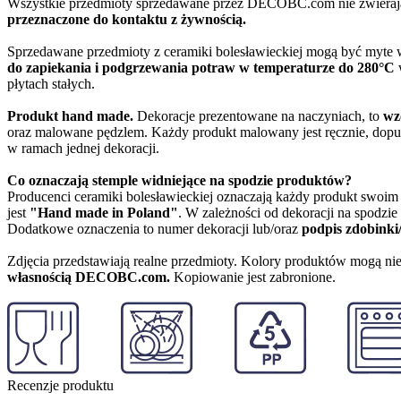
Wszystkie przedmioty sprzedawane przez DECOBC.com nie zwierają
przeznaczone do kontaktu z żywnością.
Sprzedawane przedmioty z ceramiki bolesławieckiej mogą być myte
do zapiekania i podgrzewania potraw w temperaturze do 280°C
w
płytach stałych.
Produkt hand made.
Dekoracje prezentowane na naczyniach, to
wz
oraz malowane pędzlem. Każdy produkt malowany jest ręcznie, dopu
w ramach jednej dekoracji.
Co oznaczają stemple widniejące na spodzie produktów?
Producenci ceramiki bolesławieckiej oznaczają każdy produkt swoi
jest
"Hand made in Poland"
. W zależności od dekoracji na spodzi
Dodatkowe oznaczenia to numer dekoracji lub/oraz
podpis zdobinki
Zdjęcia przedstawiają realne przedmioty. Kolory produktów mogą nie
własnością DECOBC.com.
Kopiowanie jest zabronione.
Recenzje produktu